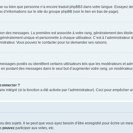
ngue ou bien que personne n’a encore traduit phpBB3 dans votre langue. Essayez de d
us d’informations sur le site du groupe phpBB (voir le lien en bas de page).
ation des messages. La première est associée à votre rang, généralement des étoile
éralement unique et personnelle à chaque utilisateur. C’est à l’administrateur d’ac
inistrateur. Vous pouvez le contacter pour lui demander ses raisons.
essages postés ou identifient certains utilisateurs tels que les modérateurs et admi
ums en postant des messages dans le seul but d’augmenter votre rang, un modérateu
 connecter ?
ire intégré (si la fonction a été activée par l’administrateur). Ceci pour empêcher un
 des sujets. Il se peut que vous ayez besoin d’être enregistré pour écrire un mes
us
pouvez
participer aux votes, etc.