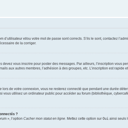
d’utilisateur et/ou votre mot de passe sont corrects. S’ils le sont, contactez l’admi
écessaire de la corriger.
s devez vous inscrire pour poster des messages. Par ailleurs, l’inscription vous p
mails aux autres membres, l’adhésion à des groupes, etc. L’inscription est rapide e
te
lors de votre connexion, vous ne resterez connecté que pendant une durée déterm
vous utilisez un ordinateur public pour accéder au forum (bibliothèque, cybercafé, u
connectés ?
orum », l’option
Cacher mon statut en ligne
. Mettez cette option sur
Oui
ainsi seuls 