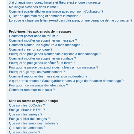
J’ai changé mon fuseau horaire et l’heure est encore incorrecte !
Ma langue n’est pas dans la liste !
Comment puis-je afficher une image avec mon nom d’utilisateur ?
Qu’est-ce que mon rang et comment le modifier ?
Lorsque je clique sur le lien
e-mail
d’un utilisateur, on me demande de me connecter ?
Problèmes liés aux envois de messages
Comment poster dans un forum ?
Comment modifier ou supprimer un message ?
Comment ajouter une signature à mes messages ?
Comment créer un sondage ?
Pourquoi ne puis-je pas ajouter plus d’options à mon sondage ?
Comment modifier ou supprimer un sondage ?
Pourquoi ne puis-je pas accéder à un forum ?
Pourquoi ne puis-je pas joindre des fichiers à mon message ?
Pourquoi ai-je reçu un avertissement ?
Comment rapporter des messages à un modérateur ?
À quoi sert le bouton « Sauvegarder » dans la page de rédaction de message ?
Pourquoi mon message doit être validé ?
Comment remonter mon sujet ?
Mise en forme et types de sujet
Que sont les BBCodes ?
Puis-je utiliser le HTML ?
Que sont les smileys ?
Puis-je publier des images ?
Que sont les annonces globales ?
Que sont les annonces ?
Que sont les post-it ?