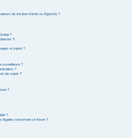
sateurs de ma liste d’amis ou d’ignorés ?
sultat ?
blanche ?!
ages et sujets ?
la surveillance ?
ticuliers ?
es de sujets ?
forum ?
ible ?
ns légales concernant ce forum ?