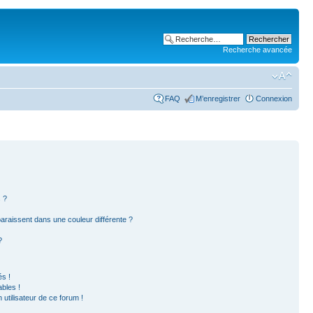
Recherche avancée
FAQ
M’enregistrer
Connexion
 ?
paraissent dans une couleur différente ?
?
s !
bles !
 utilisateur de ce forum !