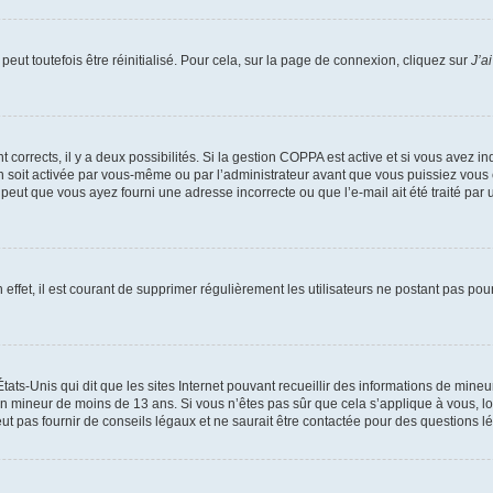
eut toutefois être réinitialisé. Pour cela, sur la page de connexion, cliquez sur
J’a
nt corrects, il y a deux possibilités. Si la gestion COPPA est active et si vous avez i
n soit activée par vous-même ou par l’administrateur avant que vous puissiez vous c
 peut que vous ayez fourni une adresse incorrecte ou que l’e-mail ait été traité par u
 effet, il est courant de supprimer régulièrement les utilisateurs ne postant pas pou
tats-Unis qui dit que les sites Internet pouvant recueillir des informations de mi
r un mineur de moins de 13 ans. Si vous n’êtes pas sûr que cela s’applique à vous, l
 pas fournir de conseils légaux et ne saurait être contactée pour des questions lég