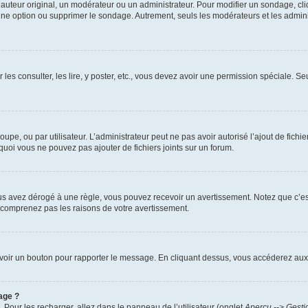
uteur original, un modérateur ou un administrateur. Pour modifier un sondage, cl
 une option ou supprimer le sondage. Autrement, seuls les modérateurs et les admin
 les consulter, les lire, y poster, etc., vous devez avoir une permission spéciale. 
roupe, ou par utilisateur. L’administrateur peut ne pas avoir autorisé l’ajout de fich
uoi vous ne pouvez pas ajouter de fichiers joints sur un forum.
s avez dérogé à une règle, vous pouvez recevoir un avertissement. Notez que c’est
e comprenez pas les raisons de votre avertissement.
ez voir un bouton pour rapporter le message. En cliquant dessus, vous accéderez aux
age ?
. Pour les recharger, allez dans le panneau de l’utilisateur (onglet
Aperçu --> Gesti