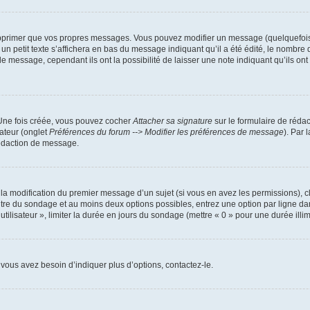
pprimer que vos propres messages. Vous pouvez modifier un message (quelquefois d
it texte s’affichera en bas du message indiquant qu’il a été édité, le nombre de fo
message, cependant ils ont la possibilité de laisser une note indiquant qu’ils ont m
 Une fois créée, vous pouvez cocher
Attacher sa signature
sur le formulaire de réda
ateur (onglet
Préférences du forum --> Modifier les préférences de message
). Par 
rédaction de message.
u la modification du premier message d’un sujet (si vous en avez les permissions), c
titre du sondage et au moins deux options possibles, entrez une option par ligne
utilisateur », limiter la durée en jours du sondage (mettre « 0 » pour une durée illimi
vous avez besoin d’indiquer plus d’options, contactez-le.