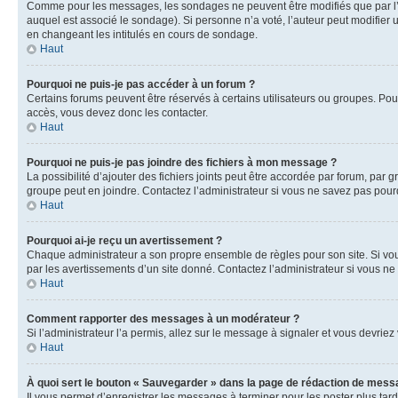
Comme pour les messages, les sondages ne peuvent être modifiés que par l’a
auquel est associé le sondage). Si personne n’a voté, l’auteur peut modifier
en changeant les intitulés en cours de sondage.
Haut
Pourquoi ne puis-je pas accéder à un forum ?
Certains forums peuvent être réservés à certains utilisateurs ou groupes. Pour
accès, vous devez donc les contacter.
Haut
Pourquoi ne puis-je pas joindre des fichiers à mon message ?
La possibilité d’ajouter des fichiers joints peut être accordée par forum, par g
groupe peut en joindre. Contactez l’administrateur si vous ne savez pas pourq
Haut
Pourquoi ai-je reçu un avertissement ?
Chaque administrateur a son propre ensemble de règles pour son site. Si vou
par les avertissements d’un site donné. Contactez l’administrateur si vous n
Haut
Comment rapporter des messages à un modérateur ?
Si l’administrateur l’a permis, allez sur le message à signaler et vous devri
Haut
À quoi sert le bouton « Sauvegarder » dans la page de rédaction de mess
Il vous permet d’enregistrer les messages à terminer pour les poster plus tard