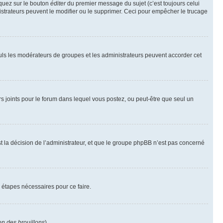
iquez sur le bouton
éditer
du premier message du sujet (c’est toujours celui
istrateurs peuvent le modifier ou le supprimer. Ceci pour empêcher le trucage
Seuls les modérateurs de groupes et les administrateurs peuvent accorder cet
iers joints pour le forum dans lequel vous postez, ou peut-être que seul un
 la décision de l’administrateur, et que le groupe phpBB n’est pas concerné
 étapes nécessaires pour ce faire.
on des brouillons
).