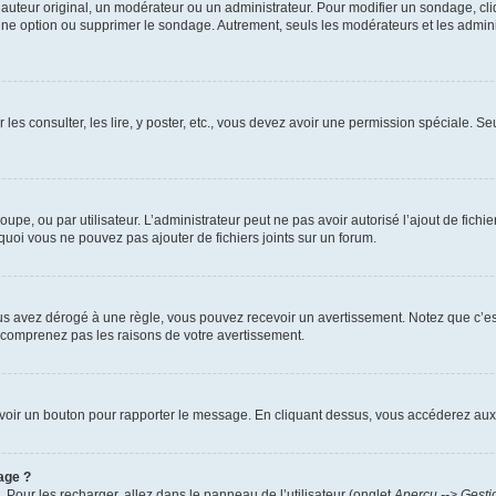
uteur original, un modérateur ou un administrateur. Pour modifier un sondage, cl
 une option ou supprimer le sondage. Autrement, seuls les modérateurs et les admin
 les consulter, les lire, y poster, etc., vous devez avoir une permission spéciale. 
roupe, ou par utilisateur. L’administrateur peut ne pas avoir autorisé l’ajout de fich
uoi vous ne pouvez pas ajouter de fichiers joints sur un forum.
s avez dérogé à une règle, vous pouvez recevoir un avertissement. Notez que c’est
e comprenez pas les raisons de votre avertissement.
ez voir un bouton pour rapporter le message. En cliquant dessus, vous accéderez aux
age ?
. Pour les recharger, allez dans le panneau de l’utilisateur (onglet
Aperçu --> Gesti