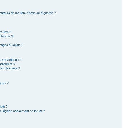
sateurs de ma liste d’amis ou d’ignorés ?
sultat ?
blanche ?!
ages et sujets ?
la surveillance ?
ticuliers ?
es de sujets ?
forum ?
ible ?
ns légales concernant ce forum ?