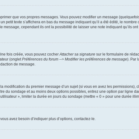
pprimer que vos propres messages. Vous pouvez modifier un message (quelquefois d
it texte s’affichera en bas du message indiquant qu’il a été édité, le nombre de fo
message, cependant ils ont la possibilité de laisser une note indiquant qu’ils ont m
 Une fois créée, vous pouvez cocher
Attacher sa signature
sur le formulaire de réda
ateur (onglet
Préférences du forum --> Modifier les préférences de message
). Par 
rédaction de message.
u la modification du premier message d’un sujet (si vous en avez les permissions), c
titre du sondage et au moins deux options possibles, entrez une option par ligne
utilisateur », limiter la durée en jours du sondage (mettre « 0 » pour une durée illimi
vous avez besoin d’indiquer plus d’options, contactez-le.