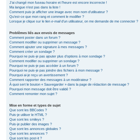
J’ai changé mon fuseau horaire et l’heure est encore incorrecte !
Ma langue n’est pas dans la liste !
Comment puis-je afficher une image avec mon nom d’utilisateur ?
Qu’est-ce que mon rang et comment le modifier ?
Lorsque je clique sur le lien
e-mail
d’un utilisateur, on me demande de me connecter ?
Problèmes liés aux envois de messages
Comment poster dans un forum ?
Comment modifier ou supprimer un message ?
Comment ajouter une signature à mes messages ?
Comment créer un sondage ?
Pourquoi ne puis-je pas ajouter plus d’options à mon sondage ?
Comment modifier ou supprimer un sondage ?
Pourquoi ne puis-je pas accéder à un forum ?
Pourquoi ne puis-je pas joindre des fichiers à mon message ?
Pourquoi ai-je reçu un avertissement ?
Comment rapporter des messages à un modérateur ?
À quoi sert le bouton « Sauvegarder » dans la page de rédaction de message ?
Pourquoi mon message doit être validé ?
Comment remonter mon sujet ?
Mise en forme et types de sujet
Que sont les BBCodes ?
Puis-je utiliser le HTML ?
Que sont les smileys ?
Puis-je publier des images ?
Que sont les annonces globales ?
Que sont les annonces ?
Que sont les post-it ?