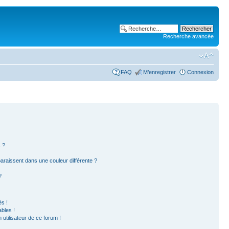
Recherche avancée
FAQ
M’enregistrer
Connexion
 ?
paraissent dans une couleur différente ?
?
s !
bles !
 utilisateur de ce forum !