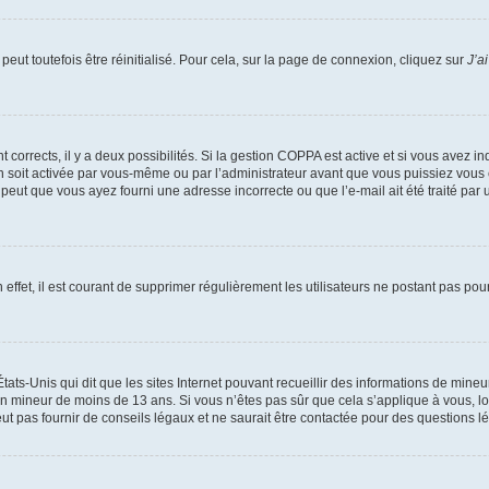
eut toutefois être réinitialisé. Pour cela, sur la page de connexion, cliquez sur
J’a
nt corrects, il y a deux possibilités. Si la gestion COPPA est active et si vous avez i
n soit activée par vous-même ou par l’administrateur avant que vous puissiez vous c
 peut que vous ayez fourni une adresse incorrecte ou que l’e-mail ait été traité par u
 effet, il est courant de supprimer régulièrement les utilisateurs ne postant pas pou
tats-Unis qui dit que les sites Internet pouvant recueillir des informations de mi
r un mineur de moins de 13 ans. Si vous n’êtes pas sûr que cela s’applique à vous, l
 pas fournir de conseils légaux et ne saurait être contactée pour des questions lég