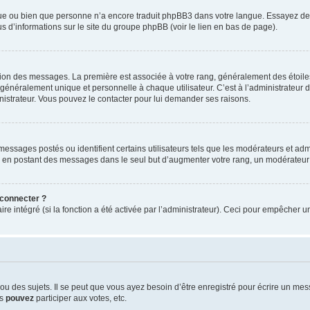
ngue ou bien que personne n’a encore traduit phpBB3 dans votre langue. Essayez de d
us d’informations sur le site du groupe phpBB (voir le lien en bas de page).
ation des messages. La première est associée à votre rang, généralement des étoile
éralement unique et personnelle à chaque utilisateur. C’est à l’administrateur d’ac
inistrateur. Vous pouvez le contacter pour lui demander ses raisons.
essages postés ou identifient certains utilisateurs tels que les modérateurs et admi
ums en postant des messages dans le seul but d’augmenter votre rang, un modérateu
 connecter ?
ire intégré (si la fonction a été activée par l’administrateur). Ceci pour empêcher un
 des sujets. Il se peut que vous ayez besoin d’être enregistré pour écrire un mes
us
pouvez
participer aux votes, etc.