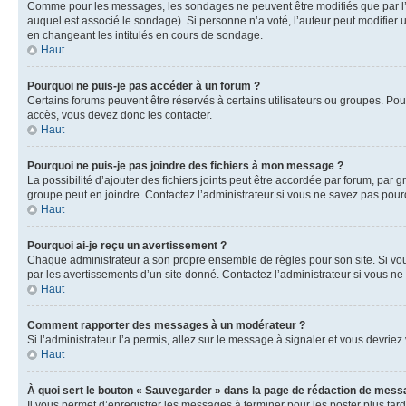
Comme pour les messages, les sondages ne peuvent être modifiés que par l’a
auquel est associé le sondage). Si personne n’a voté, l’auteur peut modifier
en changeant les intitulés en cours de sondage.
Haut
Pourquoi ne puis-je pas accéder à un forum ?
Certains forums peuvent être réservés à certains utilisateurs ou groupes. Pour
accès, vous devez donc les contacter.
Haut
Pourquoi ne puis-je pas joindre des fichiers à mon message ?
La possibilité d’ajouter des fichiers joints peut être accordée par forum, par g
groupe peut en joindre. Contactez l’administrateur si vous ne savez pas pourq
Haut
Pourquoi ai-je reçu un avertissement ?
Chaque administrateur a son propre ensemble de règles pour son site. Si vou
par les avertissements d’un site donné. Contactez l’administrateur si vous n
Haut
Comment rapporter des messages à un modérateur ?
Si l’administrateur l’a permis, allez sur le message à signaler et vous devri
Haut
À quoi sert le bouton « Sauvegarder » dans la page de rédaction de mess
Il vous permet d’enregistrer les messages à terminer pour les poster plus tard