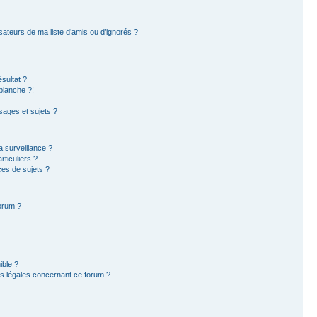
sateurs de ma liste d’amis ou d’ignorés ?
sultat ?
blanche ?!
ages et sujets ?
la surveillance ?
ticuliers ?
es de sujets ?
forum ?
ible ?
ns légales concernant ce forum ?