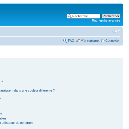
Recherche avancée
FAQ
M’enregistrer
Connexion
 ?
paraissent dans une couleur différente ?
?
s !
bles !
 utilisateur de ce forum !