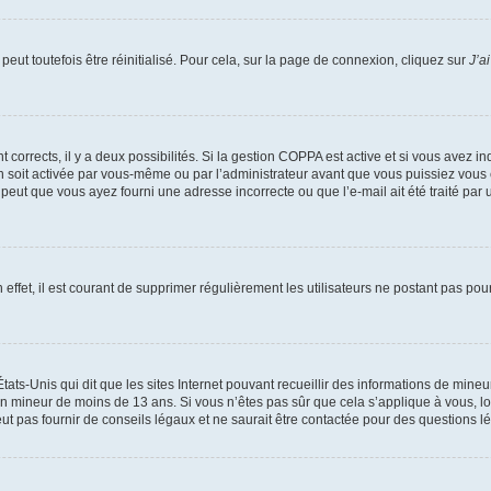
eut toutefois être réinitialisé. Pour cela, sur la page de connexion, cliquez sur
J’a
nt corrects, il y a deux possibilités. Si la gestion COPPA est active et si vous avez i
n soit activée par vous-même ou par l’administrateur avant que vous puissiez vous c
 peut que vous ayez fourni une adresse incorrecte ou que l’e-mail ait été traité par u
 effet, il est courant de supprimer régulièrement les utilisateurs ne postant pas pou
tats-Unis qui dit que les sites Internet pouvant recueillir des informations de mi
r un mineur de moins de 13 ans. Si vous n’êtes pas sûr que cela s’applique à vous, l
 pas fournir de conseils légaux et ne saurait être contactée pour des questions lég