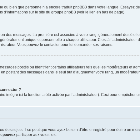
ngue ou bien que personne n’a encore traduit phpBB3 dans votre langue. Essayez de d
us d’informations sur le site du groupe phpBB (voir le lien en bas de page).
ation des messages. La première est associée à votre rang, généralement des étoile
éralement unique et personnelle à chaque utilisateur. C’est à l’administrateur d’ac
inistrateur. Vous pouvez le contacter pour lui demander ses raisons.
essages postés ou identifient certains utilisateurs tels que les modérateurs et admi
ums en postant des messages dans le seul but d’augmenter votre rang, un modérateu
 connecter ?
ire intégré (si la fonction a été activée par l’administrateur). Ceci pour empêcher un
 des sujets. Il se peut que vous ayez besoin d’être enregistré pour écrire un mes
us
pouvez
participer aux votes, etc.