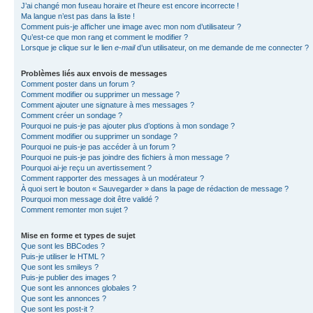
J’ai changé mon fuseau horaire et l’heure est encore incorrecte !
Ma langue n’est pas dans la liste !
Comment puis-je afficher une image avec mon nom d’utilisateur ?
Qu’est-ce que mon rang et comment le modifier ?
Lorsque je clique sur le lien
e-mail
d’un utilisateur, on me demande de me connecter ?
Problèmes liés aux envois de messages
Comment poster dans un forum ?
Comment modifier ou supprimer un message ?
Comment ajouter une signature à mes messages ?
Comment créer un sondage ?
Pourquoi ne puis-je pas ajouter plus d’options à mon sondage ?
Comment modifier ou supprimer un sondage ?
Pourquoi ne puis-je pas accéder à un forum ?
Pourquoi ne puis-je pas joindre des fichiers à mon message ?
Pourquoi ai-je reçu un avertissement ?
Comment rapporter des messages à un modérateur ?
À quoi sert le bouton « Sauvegarder » dans la page de rédaction de message ?
Pourquoi mon message doit être validé ?
Comment remonter mon sujet ?
Mise en forme et types de sujet
Que sont les BBCodes ?
Puis-je utiliser le HTML ?
Que sont les smileys ?
Puis-je publier des images ?
Que sont les annonces globales ?
Que sont les annonces ?
Que sont les post-it ?