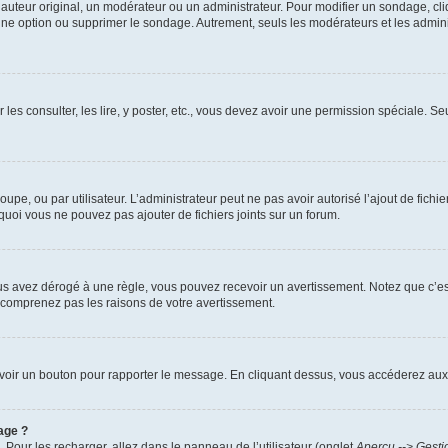
uteur original, un modérateur ou un administrateur. Pour modifier un sondage, cl
 une option ou supprimer le sondage. Autrement, seuls les modérateurs et les admin
 les consulter, les lire, y poster, etc., vous devez avoir une permission spéciale. 
roupe, ou par utilisateur. L’administrateur peut ne pas avoir autorisé l’ajout de fich
uoi vous ne pouvez pas ajouter de fichiers joints sur un forum.
s avez dérogé à une règle, vous pouvez recevoir un avertissement. Notez que c’est
e comprenez pas les raisons de votre avertissement.
ez voir un bouton pour rapporter le message. En cliquant dessus, vous accéderez aux
age ?
. Pour les recharger, allez dans le panneau de l’utilisateur (onglet
Aperçu --> Gesti