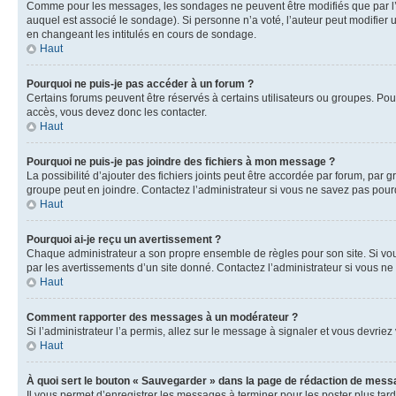
Comme pour les messages, les sondages ne peuvent être modifiés que par l’a
auquel est associé le sondage). Si personne n’a voté, l’auteur peut modifier
en changeant les intitulés en cours de sondage.
Haut
Pourquoi ne puis-je pas accéder à un forum ?
Certains forums peuvent être réservés à certains utilisateurs ou groupes. Pour
accès, vous devez donc les contacter.
Haut
Pourquoi ne puis-je pas joindre des fichiers à mon message ?
La possibilité d’ajouter des fichiers joints peut être accordée par forum, par g
groupe peut en joindre. Contactez l’administrateur si vous ne savez pas pourq
Haut
Pourquoi ai-je reçu un avertissement ?
Chaque administrateur a son propre ensemble de règles pour son site. Si vou
par les avertissements d’un site donné. Contactez l’administrateur si vous n
Haut
Comment rapporter des messages à un modérateur ?
Si l’administrateur l’a permis, allez sur le message à signaler et vous devri
Haut
À quoi sert le bouton « Sauvegarder » dans la page de rédaction de mess
Il vous permet d’enregistrer les messages à terminer pour les poster plus tard