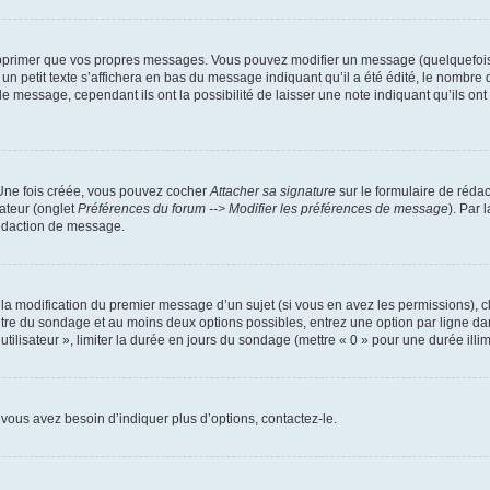
pprimer que vos propres messages. Vous pouvez modifier un message (quelquefois d
it texte s’affichera en bas du message indiquant qu’il a été édité, le nombre de fo
message, cependant ils ont la possibilité de laisser une note indiquant qu’ils ont m
 Une fois créée, vous pouvez cocher
Attacher sa signature
sur le formulaire de réda
ateur (onglet
Préférences du forum --> Modifier les préférences de message
). Par 
rédaction de message.
u la modification du premier message d’un sujet (si vous en avez les permissions), c
titre du sondage et au moins deux options possibles, entrez une option par ligne
utilisateur », limiter la durée en jours du sondage (mettre « 0 » pour une durée illimi
vous avez besoin d’indiquer plus d’options, contactez-le.