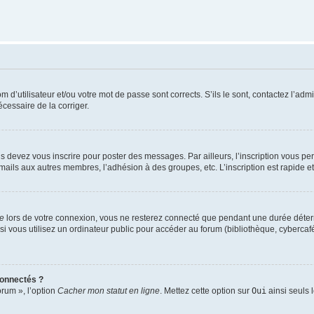
d’utilisateur et/ou votre mot de passe sont corrects. S’ils le sont, contactez l’admi
écessaire de la corriger.
s devez vous inscrire pour poster des messages. Par ailleurs, l’inscription vous p
mails aux autres membres, l’adhésion à des groupes, etc. L’inscription est rapide e
te
lors de votre connexion, vous ne resterez connecté que pendant une durée déterm
vous utilisez un ordinateur public pour accéder au forum (bibliothèque, cybercafé, u
connectés ?
orum », l’option
Cacher mon statut en ligne
. Mettez cette option sur
Oui
ainsi seuls 