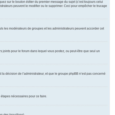
iquez sur le bouton
éditer
du premier message du sujet (c’est toujours celui
istrateurs peuvent le modifier ou le supprimer. Ceci pour empêcher le trucage
Seuls les modérateurs de groupes et les administrateurs peuvent accorder cet
iers joints pour le forum dans lequel vous postez, ou peut-être que seul un
 la décision de l’administrateur, et que le groupe phpBB n’est pas concerné
 étapes nécessaires pour ce faire.
on des brouillons
).