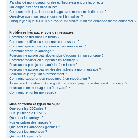
J’ai changé mon fuseau horaire et l’heure est encore incorrecte !
Ma langue n’est pas dans la liste !
Comment puis-je afficher une image avec mon nom d’utilisateur ?
Qu’est-ce que mon rang et comment le modifier ?
Lorsque je clique sur le lien
e-mail
d’un utilisateur, on me demande de me connecter ?
Problèmes liés aux envois de messages
Comment poster dans un forum ?
Comment modifier ou supprimer un message ?
Comment ajouter une signature à mes messages ?
Comment créer un sondage ?
Pourquoi ne puis-je pas ajouter plus d’options à mon sondage ?
Comment modifier ou supprimer un sondage ?
Pourquoi ne puis-je pas accéder à un forum ?
Pourquoi ne puis-je pas joindre des fichiers à mon message ?
Pourquoi ai-je reçu un avertissement ?
Comment rapporter des messages à un modérateur ?
À quoi sert le bouton « Sauvegarder » dans la page de rédaction de message ?
Pourquoi mon message doit être validé ?
Comment remonter mon sujet ?
Mise en forme et types de sujet
Que sont les BBCodes ?
Puis-je utiliser le HTML ?
Que sont les smileys ?
Puis-je publier des images ?
Que sont les annonces globales ?
Que sont les annonces ?
Que sont les post-it ?