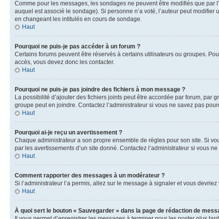
Comme pour les messages, les sondages ne peuvent être modifiés que par l’a
auquel est associé le sondage). Si personne n’a voté, l’auteur peut modifier
en changeant les intitulés en cours de sondage.
Haut
Pourquoi ne puis-je pas accéder à un forum ?
Certains forums peuvent être réservés à certains utilisateurs ou groupes. Pour
accès, vous devez donc les contacter.
Haut
Pourquoi ne puis-je pas joindre des fichiers à mon message ?
La possibilité d’ajouter des fichiers joints peut être accordée par forum, par g
groupe peut en joindre. Contactez l’administrateur si vous ne savez pas pourq
Haut
Pourquoi ai-je reçu un avertissement ?
Chaque administrateur a son propre ensemble de règles pour son site. Si vou
par les avertissements d’un site donné. Contactez l’administrateur si vous n
Haut
Comment rapporter des messages à un modérateur ?
Si l’administrateur l’a permis, allez sur le message à signaler et vous devri
Haut
À quoi sert le bouton « Sauvegarder » dans la page de rédaction de mess
Il vous permet d’enregistrer les messages à terminer pour les poster plus tard