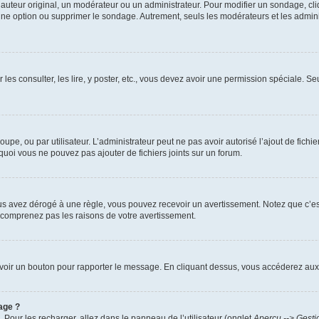
uteur original, un modérateur ou un administrateur. Pour modifier un sondage, cl
 une option ou supprimer le sondage. Autrement, seuls les modérateurs et les admin
 les consulter, les lire, y poster, etc., vous devez avoir une permission spéciale. 
roupe, ou par utilisateur. L’administrateur peut ne pas avoir autorisé l’ajout de fich
uoi vous ne pouvez pas ajouter de fichiers joints sur un forum.
s avez dérogé à une règle, vous pouvez recevoir un avertissement. Notez que c’est
e comprenez pas les raisons de votre avertissement.
ez voir un bouton pour rapporter le message. En cliquant dessus, vous accéderez aux
age ?
. Pour les recharger, allez dans le panneau de l’utilisateur (onglet
Aperçu --> Gesti