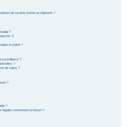
sateurs de ma liste d’amis ou d’ignorés ?
sultat ?
blanche ?!
ages et sujets ?
la surveillance ?
ticuliers ?
es de sujets ?
forum ?
ible ?
ns légales concernant ce forum ?