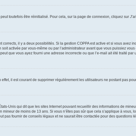
eut toutefois être réinitialisé. Pour cela, sur la page de connexion, cliquez sur
J’a
nt corrects, il y a deux possibilités. Si la gestion COPPA est active et si vous avez i
n soit activée par vous-même ou par l’administrateur avant que vous puissiez vous c
 peut que vous ayez fourni une adresse incorrecte ou que l’e-mail ait été traité par u
 effet, il est courant de supprimer régulièrement les utilisateurs ne postant pas pou
tats-Unis qui dit que les sites Internet pouvant recueillir des informations de mi
r un mineur de moins de 13 ans. Si vous n’êtes pas sûr que cela s’applique à vous, l
 pas fournir de conseils légaux et ne saurait être contactée pour des questions lég