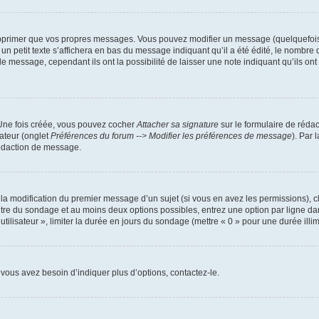
pprimer que vos propres messages. Vous pouvez modifier un message (quelquefois d
it texte s’affichera en bas du message indiquant qu’il a été édité, le nombre de fo
message, cependant ils ont la possibilité de laisser une note indiquant qu’ils ont m
 Une fois créée, vous pouvez cocher
Attacher sa signature
sur le formulaire de réda
ateur (onglet
Préférences du forum --> Modifier les préférences de message
). Par 
rédaction de message.
u la modification du premier message d’un sujet (si vous en avez les permissions), c
titre du sondage et au moins deux options possibles, entrez une option par ligne
utilisateur », limiter la durée en jours du sondage (mettre « 0 » pour une durée illimi
vous avez besoin d’indiquer plus d’options, contactez-le.