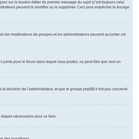
iquez sur le bouton
éditer
du premier message du sujet (c’est toujours celui
istrateurs peuvent le modifier ou le supprimer. Ceci pour empêcher le trucage
Seuls les modérateurs de groupes et les administrateurs peuvent accorder cet
iers joints pour le forum dans lequel vous postez, ou peut-être que seul un
 la décision de l’administrateur, et que le groupe phpBB n’est pas concerné
 étapes nécessaires pour ce faire.
on des brouillons
).