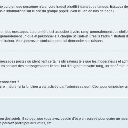
ngue ou bien que personne n’a encore traduit phpBB3 dans votre langue. Essayez de d
us d’informations sur le site du groupe phpBB (voir le lien en bas de page).
ation des messages. La première est associée à votre rang, généralement des étoile
éralement unique et personnelle à chaque utilisateur. C’est à l’administrateur d’ac
inistrateur. Vous pouvez le contacter pour lui demander ses raisons.
essages postés ou identifient certains utilisateurs tels que les modérateurs et admi
ums en postant des messages dans le seul but d’augmenter votre rang, un modérateu
 connecter ?
ire intégré (si la fonction a été activée par l’administrateur). Ceci pour empêcher un
 des sujets. Il se peut que vous ayez besoin d’être enregistré pour écrire un mes
us
pouvez
participer aux votes, etc.