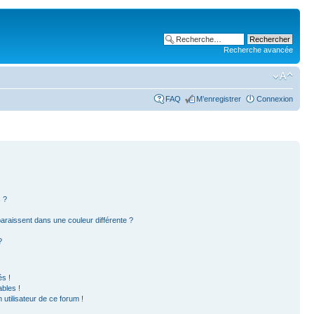
Recherche avancée
FAQ
M’enregistrer
Connexion
 ?
paraissent dans une couleur différente ?
?
s !
bles !
 utilisateur de ce forum !