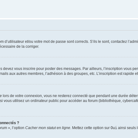
d’utilisateur et/ou votre mot de passe sont corrects. S’ils le sont, contactez l’admi
écessaire de la corriger.
s devez vous inscrire pour poster des messages. Par ailleurs, l’inscription vous p
mails aux autres membres, l’adhésion à des groupes, etc. L’inscription est rapide e
te
lors de votre connexion, vous ne resterez connecté que pendant une durée déterm
vous utilisez un ordinateur public pour accéder au forum (bibliothèque, cybercafé, u
connectés ?
orum », l’option
Cacher mon statut en ligne
. Mettez cette option sur
Oui
ainsi seuls 