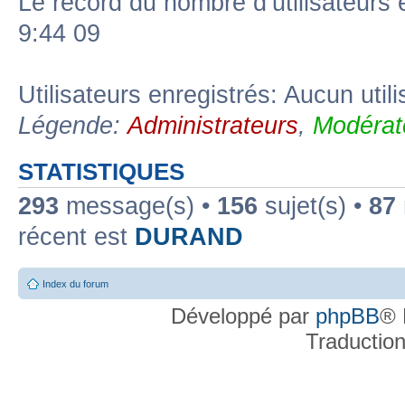
Le record du nombre d’utilisateurs 
9:44 09
Utilisateurs enregistrés: Aucun util
Légende:
Administrateurs
,
Modérat
STATISTIQUES
293
message(s) •
156
sujet(s) •
87
récent est
DURAND
Index du forum
Développé par
phpBB
® 
Traductio