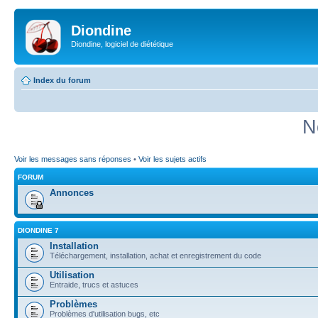
Diondine
Diondine, logiciel de diététique
Index du forum
N
Voir les messages sans réponses
•
Voir les sujets actifs
FORUM
Annonces
DIONDINE 7
Installation
Téléchargement, installation, achat et enregistrement du code
Utilisation
Entraide, trucs et astuces
Problèmes
Problèmes d'utilisation bugs, etc