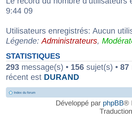
Le record du nombre d’utilisateurs 
9:44 09
Utilisateurs enregistrés: Aucun util
Légende:
Administrateurs
,
Modérat
STATISTIQUES
293
message(s) •
156
sujet(s) •
87
récent est
DURAND
Index du forum
Développé par
phpBB
® 
Traductio