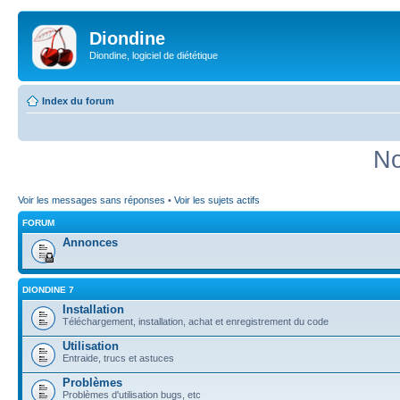
Diondine
Diondine, logiciel de diététique
Index du forum
No
Voir les messages sans réponses
•
Voir les sujets actifs
FORUM
Annonces
DIONDINE 7
Installation
Téléchargement, installation, achat et enregistrement du code
Utilisation
Entraide, trucs et astuces
Problèmes
Problèmes d'utilisation bugs, etc