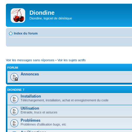
Diondine
Diondine, logiciel de diététique
Index du forum
Voir les messages sans réponses
•
Voir les sujets actifs
FORUM
Annonces
DIONDINE 7
Installation
Téléchargement, installation, achat et enregistrement du code
Utilisation
Entraide, trucs et astuces
Problèmes
Problèmes d'utilisation bugs, etc