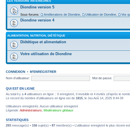
LES VERSIONS ANTÉRIEURES
Diondine version 5
Sous-forums:
Améliorations de Diondine
,
Utilisation de Diondine
,
Vos qu
Diondine version 4
ALIMENTATION, NUTRITION, DIÉTÉTIQUE
Diététique et alimentation
Votre utilisation de Diondine
CONNEXION
•
M’ENREGISTRER
Nom d’utilisateur:
Mot de passe:
QUI EST EN LIGNE
Au total il y a
4
utilisateurs en ligne :: 0 enregistré, 0 invisible et 4 invités (d’après le nom
Le record du nombre d’utilisateurs en ligne est de
1815
, le Jeu Aoû 14, 2025 9:44 09
Utilisateurs enregistrés: Aucun utilisateur enregistré
Légende:
Administrateurs
,
Modérateurs globaux
STATISTIQUES
293
message(s) •
156
sujet(s) •
87
membre(s) • L’utilisateur enregistré le plus récent es