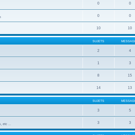
0
0
0
0
n
10
10
SUJETS
MESSAG
2
4
1
3
8
15
14
13
SUJETS
MESSAG
3
5
3
3
 etc ...