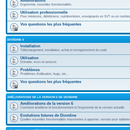
Améliorations
Ergonomie, nouvelles fonctionnalités
Utilisation professionnelle
Pour médecins, diététiciens, nutritionnistes, enseignants en SVT ou en nutritio
Vos questions les plus fréquentes
DIONDINE 6
Installation
Téléchargement, installation, achat et enregistrement du code
Utilisation
Entraide, trucs et astuces
Problèmes
Problèmes d'utilisation, bugs, etc...
Vos questions les plus fréquentes
AMÉLIORATIONS DE LA VERSION 6 DE DIONDINE
Améliorations de la version 6
Comment améliorer le fonctionnement et l'ergonomie de la version actuelle
Evolutions futures de Diondine
Quelles nouvelles fonctionnalités importantes à apporter, version pour tablettes,