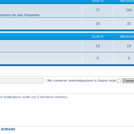
SUJETS
MESSAG
77
164
estions les plus fréquentes
16
35
SUJETS
MESSAG
10
19
0
0
|
Me connecter automatiquement à chaque visite
bre d’utilisateurs actifs ces 5 dernières minutes)
t
DURAND