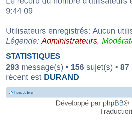
Le record du nombre d’utilisateurs 
9:44 09
Utilisateurs enregistrés: Aucun util
Légende:
Administrateurs
,
Modérat
STATISTIQUES
293
message(s) •
156
sujet(s) •
87
récent est
DURAND
Index du forum
Développé par
phpBB
® 
Traductio