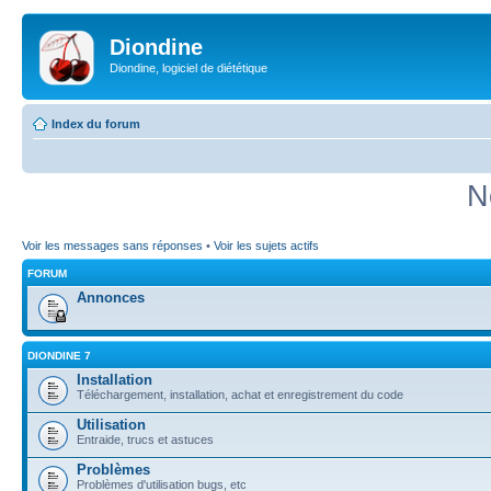
Diondine
Diondine, logiciel de diététique
Index du forum
N
Voir les messages sans réponses
•
Voir les sujets actifs
FORUM
Annonces
DIONDINE 7
Installation
Téléchargement, installation, achat et enregistrement du code
Utilisation
Entraide, trucs et astuces
Problèmes
Problèmes d'utilisation bugs, etc