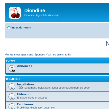
Diondine
Diondine, logiciel de diététique
Index du forum
N
Voir les messages sans réponses
•
Voir les sujets actifs
FORUM
Annonces
DIONDINE 7
Installation
Téléchargement, installation, achat et enregistrement du code
Utilisation
Entraide, trucs et astuces
Problèmes
Problèmes d'utilisation bugs, etc