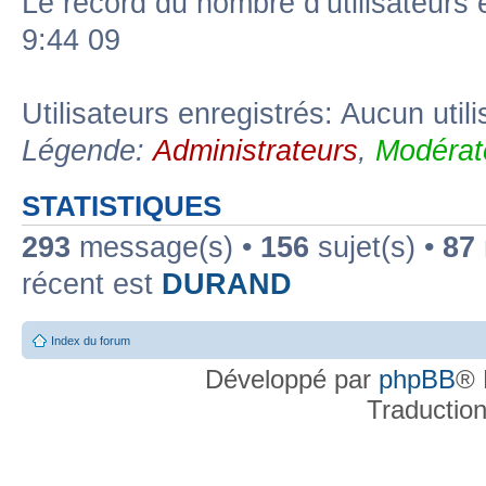
Le record du nombre d’utilisateurs 
9:44 09
Utilisateurs enregistrés: Aucun util
Légende:
Administrateurs
,
Modérat
STATISTIQUES
293
message(s) •
156
sujet(s) •
87
récent est
DURAND
Index du forum
Développé par
phpBB
® 
Traductio