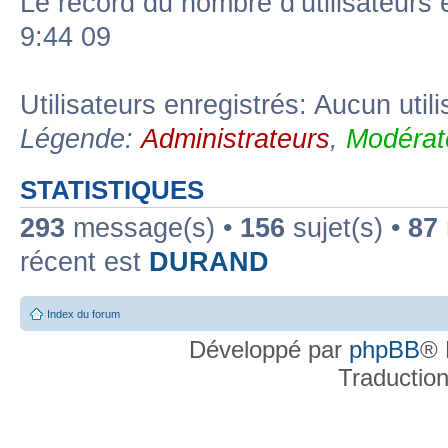
Le record du nombre d’utilisateurs 
9:44 09
Utilisateurs enregistrés: Aucun util
Légende:
Administrateurs
,
Modérat
STATISTIQUES
293
message(s) •
156
sujet(s) •
87
récent est
DURAND
Index du forum
Développé par
phpBB
® 
Traductio