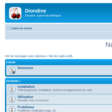
Diondine
Diondine, logiciel de diététique
Index du forum
N
Voir les messages sans réponses
•
Voir les sujets actifs
FORUM
Annonces
DIONDINE 7
Installation
Téléchargement, installation, achat et enregistrement du code
Utilisation
Entraide, trucs et astuces
Problèmes
Problèmes d'utilisation bugs, etc