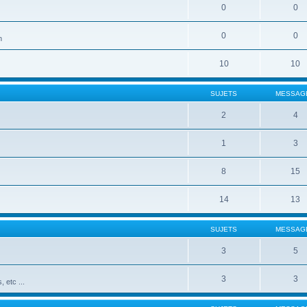
0
0
0
0
n
10
10
SUJETS
MESSAG
2
4
1
3
8
15
14
13
SUJETS
MESSAG
3
5
3
3
 etc ...