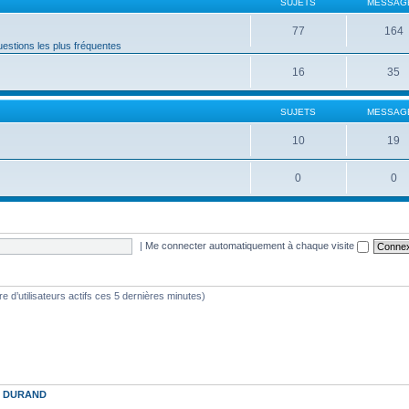
SUJETS
MESSAG
77
164
estions les plus fréquentes
16
35
SUJETS
MESSAG
10
19
0
0
|
Me connecter automatiquement à chaque visite
bre d’utilisateurs actifs ces 5 dernières minutes)
t
DURAND