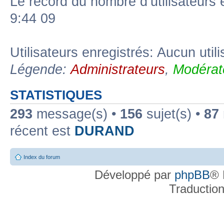
Le record du nombre d’utilisateurs 
9:44 09
Utilisateurs enregistrés: Aucun util
Légende:
Administrateurs
,
Modérat
STATISTIQUES
293
message(s) •
156
sujet(s) •
87
récent est
DURAND
Index du forum
Développé par
phpBB
® 
Traductio