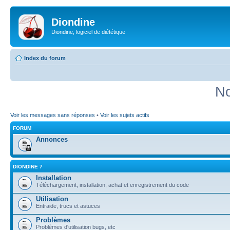
Diondine
Diondine, logiciel de diététique
Index du forum
No
Voir les messages sans réponses
•
Voir les sujets actifs
FORUM
Annonces
DIONDINE 7
Installation
Téléchargement, installation, achat et enregistrement du code
Utilisation
Entraide, trucs et astuces
Problèmes
Problèmes d'utilisation bugs, etc