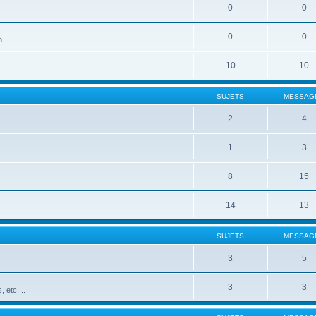
0
0
0
0
n
10
10
SUJETS
MESSAG
2
4
1
3
8
15
14
13
SUJETS
MESSAG
3
5
3
3
 etc ...