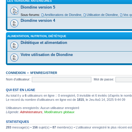
LES VERSIONS ANTÉRIEURES
Diondine version 5
Sous-forums:
Améliorations de Diondine
,
Utilisation de Diondine
,
Vos qu
Diondine version 4
ALIMENTATION, NUTRITION, DIÉTÉTIQUE
Diététique et alimentation
Votre utilisation de Diondine
CONNEXION
•
M’ENREGISTRER
Nom d’utilisateur:
Mot de passe:
QUI EST EN LIGNE
Au total il y a
6
utilisateurs en ligne :: 0 enregistré, 0 invisible et 6 invités (d’après le nom
Le record du nombre d’utilisateurs en ligne est de
1815
, le Jeu Aoû 14, 2025 9:44 09
Utilisateurs enregistrés: Aucun utilisateur enregistré
Légende:
Administrateurs
,
Modérateurs globaux
STATISTIQUES
293
message(s) •
156
sujet(s) •
87
membre(s) • L’utilisateur enregistré le plus récent es