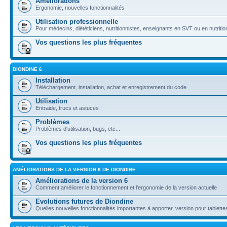
Améliorations
Ergonomie, nouvelles fonctionnalités
Utilisation professionnelle
Pour médecins, diététiciens, nutritionnistes, enseignants en SVT ou en nutritio
Vos questions les plus fréquentes
DIONDINE 6
Installation
Téléchargement, installation, achat et enregistrement du code
Utilisation
Entraide, trucs et astuces
Problèmes
Problèmes d'utilisation, bugs, etc...
Vos questions les plus fréquentes
AMÉLIORATIONS DE LA VERSION 6 DE DIONDINE
Améliorations de la version 6
Comment améliorer le fonctionnement et l'ergonomie de la version actuelle
Evolutions futures de Diondine
Quelles nouvelles fonctionnalités importantes à apporter, version pour tablettes,