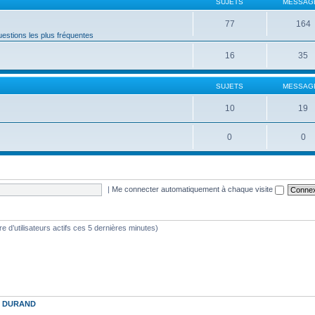
SUJETS
MESSAG
77
164
estions les plus fréquentes
16
35
SUJETS
MESSAG
10
19
0
0
|
Me connecter automatiquement à chaque visite
bre d’utilisateurs actifs ces 5 dernières minutes)
t
DURAND