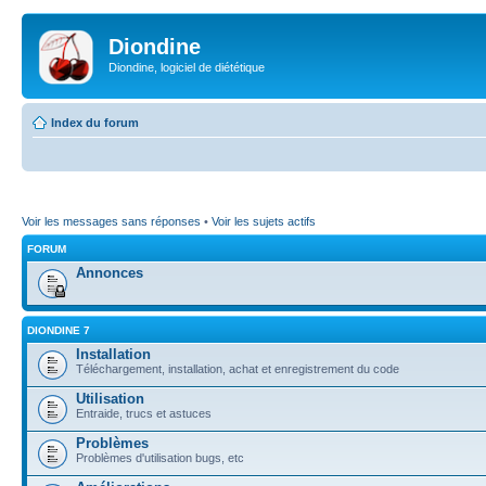
Diondine
Diondine, logiciel de diététique
Index du forum
Voir les messages sans réponses
•
Voir les sujets actifs
FORUM
Annonces
DIONDINE 7
Installation
Téléchargement, installation, achat et enregistrement du code
Utilisation
Entraide, trucs et astuces
Problèmes
Problèmes d'utilisation bugs, etc