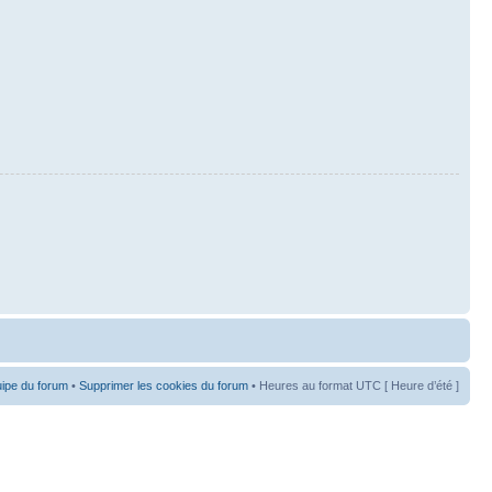
uipe du forum
•
Supprimer les cookies du forum
• Heures au format UTC [ Heure d’été ]