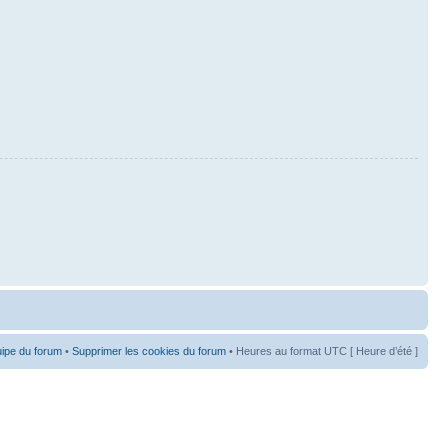
uipe du forum
•
Supprimer les cookies du forum
• Heures au format UTC [ Heure d’été ]