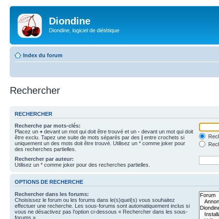
Diondine
Diondine, logiciel de diététique
Index du forum
Rechercher
RECHERCHER
Recherche par mots-clés:
Placez un
+
devant un mot qui doit être trouvé et un
-
devant un mot qui doit
Rech
être exclu. Tapez une suite de mots séparés par des
|
entre crochets si
uniquement un des mots doit être trouvé. Utilisez un * comme joker pour
Rech
des recherches partielles.
Rechercher par auteur:
Utilisez un * comme joker pour des recherches partielles.
OPTIONS DE RECHERCHE
Rechercher dans les forums:
Choisissez le forum ou les forums dans le(s)quel(s) vous souhaitez
effectuer une recherche. Les sous-forums sont automatiquement inclus si
vous ne désactivez pas l’option ci-dessous « Rechercher dans les sous-
forums ».