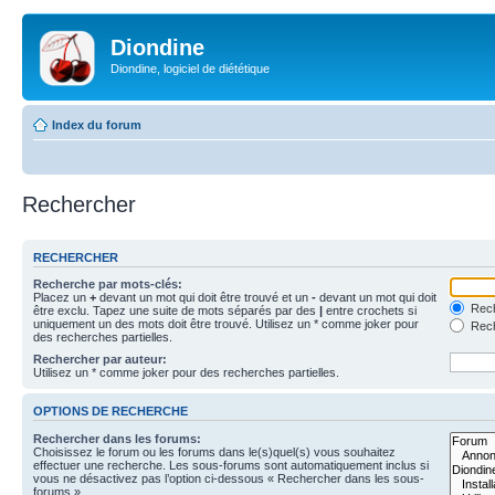
Diondine
Diondine, logiciel de diététique
Index du forum
Rechercher
RECHERCHER
Recherche par mots-clés:
Placez un
+
devant un mot qui doit être trouvé et un
-
devant un mot qui doit
Rech
être exclu. Tapez une suite de mots séparés par des
|
entre crochets si
uniquement un des mots doit être trouvé. Utilisez un * comme joker pour
Rech
des recherches partielles.
Rechercher par auteur:
Utilisez un * comme joker pour des recherches partielles.
OPTIONS DE RECHERCHE
Rechercher dans les forums:
Choisissez le forum ou les forums dans le(s)quel(s) vous souhaitez
effectuer une recherche. Les sous-forums sont automatiquement inclus si
vous ne désactivez pas l’option ci-dessous « Rechercher dans les sous-
forums ».