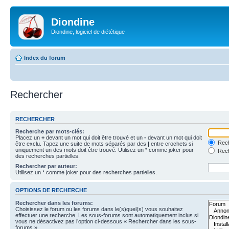
Diondine
Diondine, logiciel de diététique
Index du forum
Rechercher
RECHERCHER
Recherche par mots-clés:
Placez un
+
devant un mot qui doit être trouvé et un
-
devant un mot qui doit
Rech
être exclu. Tapez une suite de mots séparés par des
|
entre crochets si
uniquement un des mots doit être trouvé. Utilisez un * comme joker pour
Rech
des recherches partielles.
Rechercher par auteur:
Utilisez un * comme joker pour des recherches partielles.
OPTIONS DE RECHERCHE
Rechercher dans les forums:
Choisissez le forum ou les forums dans le(s)quel(s) vous souhaitez
effectuer une recherche. Les sous-forums sont automatiquement inclus si
vous ne désactivez pas l’option ci-dessous « Rechercher dans les sous-
forums ».