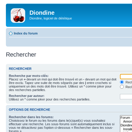
Diondine
Diondine, logiciel de diététique
Index du forum
Rechercher
RECHERCHER
Recherche par mots-clés:
Placez un
+
devant un mot qui doit être trouvé et un
-
devant un mot qui doit
Rech
être exclu. Tapez une suite de mots séparés par des
|
entre crochets si
uniquement un des mots doit être trouvé. Utilisez un * comme joker pour
Rech
des recherches partielles.
Rechercher par auteur:
Utilisez un * comme joker pour des recherches partielles.
OPTIONS DE RECHERCHE
Rechercher dans les forums:
Choisissez le forum ou les forums dans le(s)quel(s) vous souhaitez
effectuer une recherche. Les sous-forums sont automatiquement inclus si
vous ne désactivez pas l’option ci-dessous « Rechercher dans les sous-
forums ».