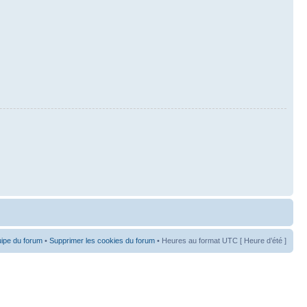
uipe du forum
•
Supprimer les cookies du forum
• Heures au format UTC [ Heure d’été ]