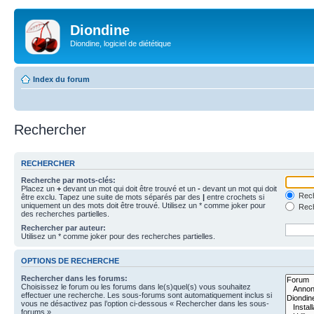
Diondine
Diondine, logiciel de diététique
Index du forum
Rechercher
RECHERCHER
Recherche par mots-clés:
Placez un
+
devant un mot qui doit être trouvé et un
-
devant un mot qui doit
Rech
être exclu. Tapez une suite de mots séparés par des
|
entre crochets si
uniquement un des mots doit être trouvé. Utilisez un * comme joker pour
Rech
des recherches partielles.
Rechercher par auteur:
Utilisez un * comme joker pour des recherches partielles.
OPTIONS DE RECHERCHE
Rechercher dans les forums:
Choisissez le forum ou les forums dans le(s)quel(s) vous souhaitez
effectuer une recherche. Les sous-forums sont automatiquement inclus si
vous ne désactivez pas l’option ci-dessous « Rechercher dans les sous-
forums ».