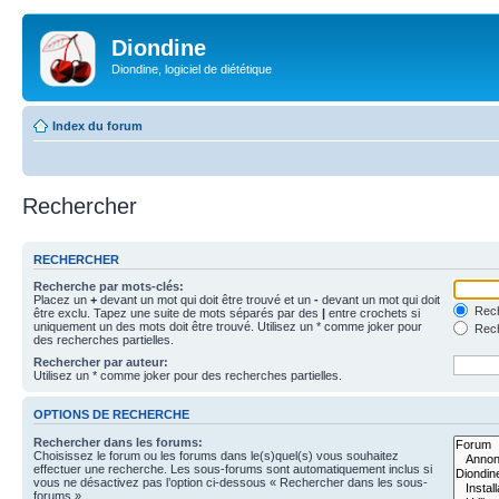
Diondine
Diondine, logiciel de diététique
Index du forum
Rechercher
RECHERCHER
Recherche par mots-clés:
Placez un
+
devant un mot qui doit être trouvé et un
-
devant un mot qui doit
Rech
être exclu. Tapez une suite de mots séparés par des
|
entre crochets si
uniquement un des mots doit être trouvé. Utilisez un * comme joker pour
Rech
des recherches partielles.
Rechercher par auteur:
Utilisez un * comme joker pour des recherches partielles.
OPTIONS DE RECHERCHE
Rechercher dans les forums:
Choisissez le forum ou les forums dans le(s)quel(s) vous souhaitez
effectuer une recherche. Les sous-forums sont automatiquement inclus si
vous ne désactivez pas l’option ci-dessous « Rechercher dans les sous-
forums ».