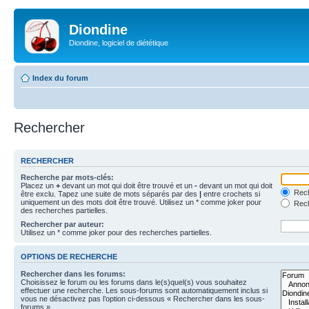
Diondine
Diondine, logiciel de diététique
Index du forum
Rechercher
RECHERCHER
Recherche par mots-clés:
Placez un
+
devant un mot qui doit être trouvé et un
-
devant un mot qui doit
Rech
être exclu. Tapez une suite de mots séparés par des
|
entre crochets si
uniquement un des mots doit être trouvé. Utilisez un * comme joker pour
Rech
des recherches partielles.
Rechercher par auteur:
Utilisez un * comme joker pour des recherches partielles.
OPTIONS DE RECHERCHE
Rechercher dans les forums:
Choisissez le forum ou les forums dans le(s)quel(s) vous souhaitez
effectuer une recherche. Les sous-forums sont automatiquement inclus si
vous ne désactivez pas l’option ci-dessous « Rechercher dans les sous-
forums ».