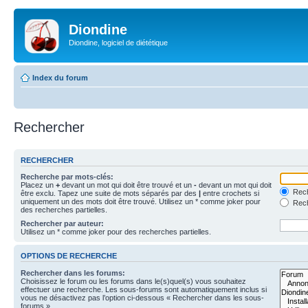
Diondine
Diondine, logiciel de diététique
Index du forum
Rechercher
RECHERCHER
Recherche par mots-clés:
Placez un
+
devant un mot qui doit être trouvé et un
-
devant un mot qui doit
Rech
être exclu. Tapez une suite de mots séparés par des
|
entre crochets si
uniquement un des mots doit être trouvé. Utilisez un * comme joker pour
Rech
des recherches partielles.
Rechercher par auteur:
Utilisez un * comme joker pour des recherches partielles.
OPTIONS DE RECHERCHE
Rechercher dans les forums:
Choisissez le forum ou les forums dans le(s)quel(s) vous souhaitez
effectuer une recherche. Les sous-forums sont automatiquement inclus si
vous ne désactivez pas l’option ci-dessous « Rechercher dans les sous-
forums ».