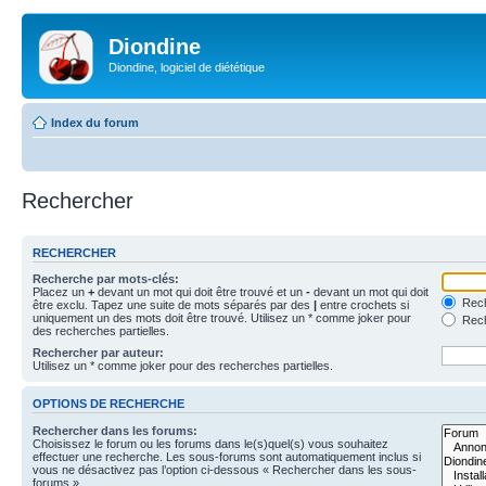
Diondine
Diondine, logiciel de diététique
Index du forum
Rechercher
RECHERCHER
Recherche par mots-clés:
Placez un
+
devant un mot qui doit être trouvé et un
-
devant un mot qui doit
Rech
être exclu. Tapez une suite de mots séparés par des
|
entre crochets si
uniquement un des mots doit être trouvé. Utilisez un * comme joker pour
Rech
des recherches partielles.
Rechercher par auteur:
Utilisez un * comme joker pour des recherches partielles.
OPTIONS DE RECHERCHE
Rechercher dans les forums:
Choisissez le forum ou les forums dans le(s)quel(s) vous souhaitez
effectuer une recherche. Les sous-forums sont automatiquement inclus si
vous ne désactivez pas l’option ci-dessous « Rechercher dans les sous-
forums ».