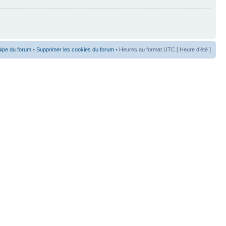
uipe du forum
•
Supprimer les cookies du forum
• Heures au format UTC [ Heure d’été ]