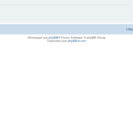
L’éq
Développé par
phpBB
® Forum Software © phpBB Group
Traduction par
phpBB-fr.com