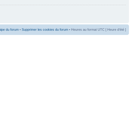
uipe du forum
•
Supprimer les cookies du forum
• Heures au format UTC [ Heure d’été ]