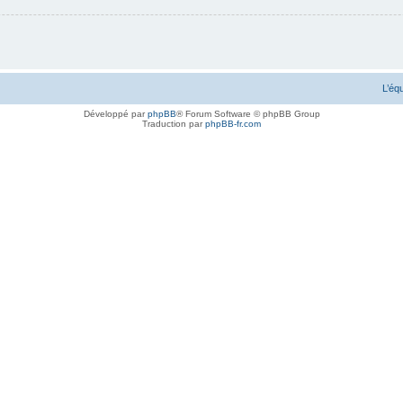
L’éq
Développé par
phpBB
® Forum Software © phpBB Group
Traduction par
phpBB-fr.com