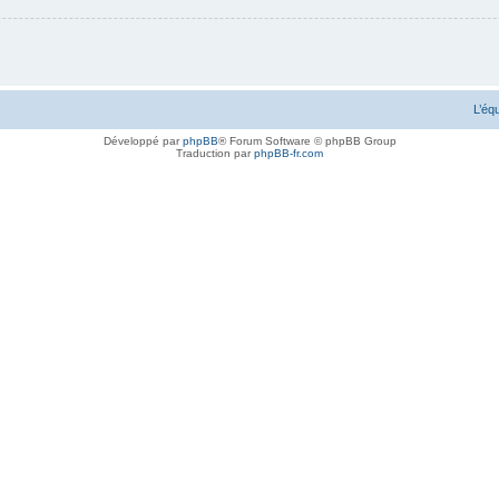
L’éq
Développé par
phpBB
® Forum Software © phpBB Group
Traduction par
phpBB-fr.com