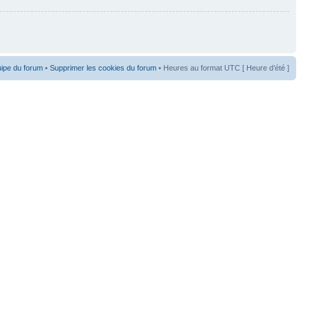
uipe du forum
•
Supprimer les cookies du forum
• Heures au format UTC [ Heure d’été ]