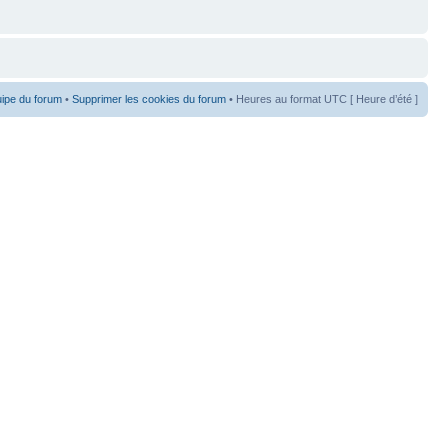
uipe du forum
•
Supprimer les cookies du forum
• Heures au format UTC [ Heure d’été ]