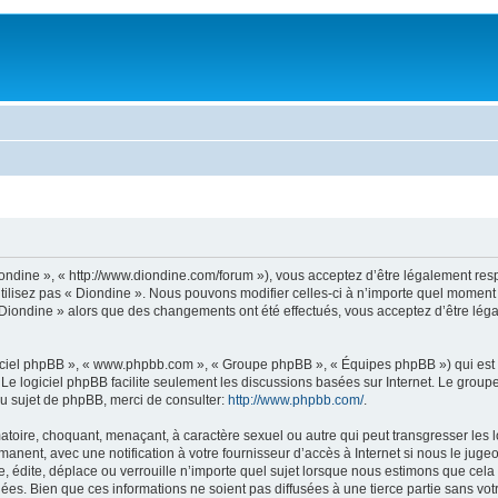
Diondine », « http://www.diondine.com/forum »), vous acceptez d’être légalement re
tilisez pas « Diondine ». Nous pouvons modifier celles-ci à n’importe quel moment 
 « Diondine » alors que des changements ont été effectués, vous acceptez d’être lé
logiciel phpBB », « www.phpbb.com », « Groupe phpBB », « Équipes phpBB ») qui est u
. Le logiciel phpBB facilite seulement les discussions basées sur Internet. Le gr
u sujet de phpBB, merci de consulter:
http://www.phpbb.com/
.
toire, choquant, menaçant, à caractère sexuel ou autre qui peut transgresser les l
anent, avec une notification à votre fournisseur d’accès à Internet si nous le jug
édite, déplace ou verrouille n’importe quel sujet lorsque nous estimons que cela es
es. Bien que ces informations ne soient pas diffusées à une tierce partie sans vo