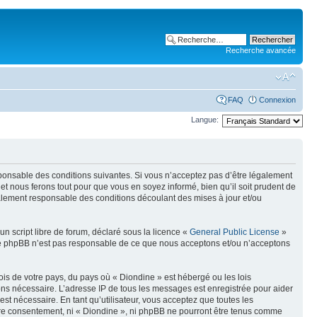
Recherche avancée
FAQ
Connexion
Langue:
sponsable des conditions suivantes. Si vous n’acceptez pas d’être légalement
et nous ferons tout pour que vous en soyez informé, bien qu’il soit prudent de
galement responsable des conditions découlant des mises à jour et/ou
n script libre de forum, déclaré sous la licence «
General Public License
»
oupe phpBB n’est pas responsable de ce que nous acceptons et/ou n’acceptons
ois de votre pays, du pays où « Diondine » est hébergé ou les lois
eons nécessaire. L’adresse IP de tous les messages est enregistrée pour aider
t nécessaire. En tant qu’utilisateur, vous acceptez que toutes les
tre consentement, ni « Diondine », ni phpBB ne pourront être tenus comme