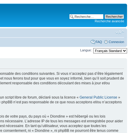
Recherche avancée
FAQ
Connexion
Langue:
sponsable des conditions suivantes. Si vous n’acceptez pas d’être légalement
et nous ferons tout pour que vous en soyez informé, bien qu’il soit prudent de
galement responsable des conditions découlant des mises à jour et/ou
n script libre de forum, déclaré sous la licence «
General Public License
»
oupe phpBB n’est pas responsable de ce que nous acceptons et/ou n’acceptons
ois de votre pays, du pays où « Diondine » est hébergé ou les lois
eons nécessaire. L’adresse IP de tous les messages est enregistrée pour aider
t nécessaire. En tant qu’utilisateur, vous acceptez que toutes les
tre consentement, ni « Diondine », ni phpBB ne pourront être tenus comme