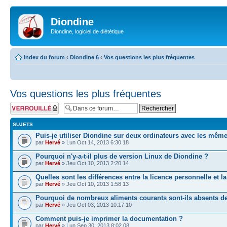
Diondine
Diondine, logiciel de diététique
Index du forum
‹
Diondine 6
‹
Vos questions les plus fréquentes
Vos questions les plus fréquentes
Forum verrouillé
SUJETS
Puis-je utiliser Diondine sur deux ordinateurs avec les mê
par
Hervé
» Lun Oct 14, 2013 6:30 18
Pourquoi n'y-a-t-il plus de version Linux de Diondine ?
par
Hervé
» Jeu Oct 10, 2013 2:20 14
Quelles sont les différences entre la licence personnelle et la
par
Hervé
» Jeu Oct 10, 2013 1:58 13
Pourquoi de nombreux aliments courants sont-ils absents d
par
Hervé
» Jeu Oct 03, 2013 10:17 10
Comment puis-je imprimer la documentation ?
par
Hervé
» Lun Sep 30, 2013 8:02 08