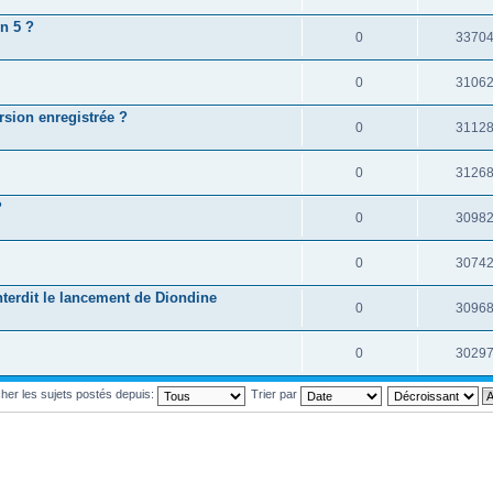
n 5 ?
0
3370
0
3106
ersion enregistrée ?
0
3112
0
3126
?
0
3098
0
3074
terdit le lancement de Diondine
0
3096
0
3029
cher les sujets postés depuis:
Trier par