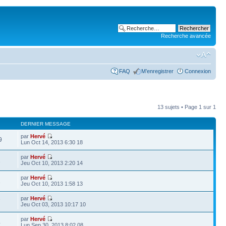
Recherche avancée
FAQ
M’enregistrer
Connexion
13 sujets • Page
1
sur
1
DERNIER MESSAGE
par
Hervé
9
Lun Oct 14, 2013 6:30 18
par
Hervé
1
Jeu Oct 10, 2013 2:20 14
par
Hervé
1
Jeu Oct 10, 2013 1:58 13
par
Hervé
7
Jeu Oct 03, 2013 10:17 10
par
Hervé
4
Lun Sep 30, 2013 8:02 08