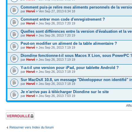
Comment puis-je relire mes aliments personnels de la versio
par
Hervé
» Ven Sep 27, 2013 6:34 18
Comment entrer mon code d'enregistrement ?
par
Hervé
» Jeu Sep 26, 2013 7:20 19
Quelles sont différences entre la version d'évaluation et la v
par
Hervé
» Jeu Sep 26, 2013 7:20 19
Peut-on modifier un aliment de la table alimentaire ?
par
Hervé
» Jeu Sep 26, 2013 7:19 19
Diondine fonctionne-t-il sous Macos X Lion, sous PowerPC 
par
Hervé
» Jeu Sep 26, 2013 7:19 19
Y-a-t-il une version pour iPad, pour tablette Androïd ?
par
Hervé
» Jeu Sep 26, 2013 7:18 19
Sur MacOsX 10.8, un message "Développeur non identifié" in
par
Hervé
» Jeu Sep 26, 2013 7:18 19
Je n'arrive pas à télécharger Diondine sur le site
par
Hervé
» Jeu Sep 26, 2013 7:03 19
Affi
Forum verrouillé
Retourner vers Index du forum