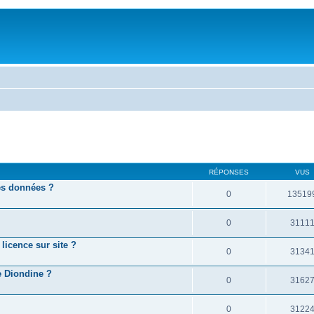
RÉPONSES
VUS
mes données ?
0
13519
0
3111
 licence sur site ?
0
3134
e Diondine ?
0
3162
0
3122