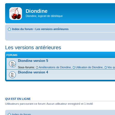
Diondine
Diondine, logiciel de diététique
Index du forum
‹
Les versions antérieures
Les versions antérieures
FORUMS
Diondine version 5
Sous-forums:
Améliorations de Diondine
,
Utilisation de Diondine
,
Vos qu
Diondine version 4
QUI EST EN LIGNE
Utilisateurs parcourant ce forum: Aucun utilisateur enregistré et 1 invité
Index du forum