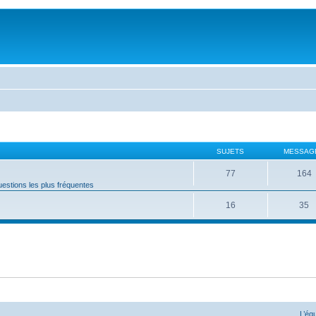
SUJETS
MESSAG
77
164
estions les plus fréquentes
16
35
L’éq