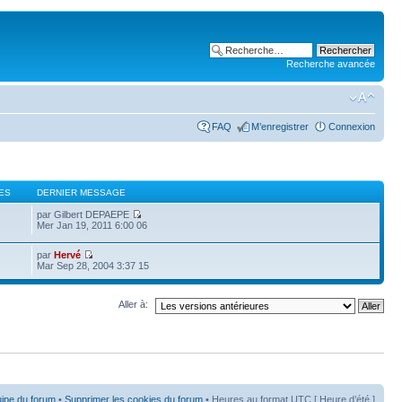
Recherche avancée
FAQ
M’enregistrer
Connexion
ES
DERNIER MESSAGE
par Gilbert DEPAEPE
Mer Jan 19, 2011 6:00 06
par
Hervé
Mar Sep 28, 2004 3:37 15
Aller à:
uipe du forum
•
Supprimer les cookies du forum
• Heures au format UTC [ Heure d’été ]