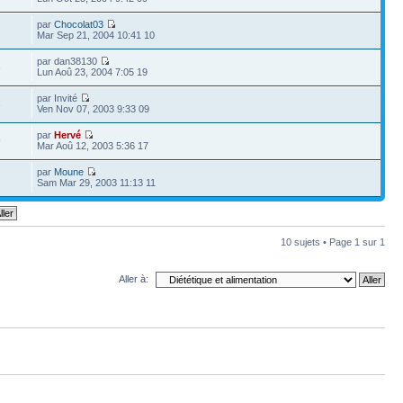
par
Chocolat03
7
Mar Sep 21, 2004 10:41 10
par dan38130
3
Lun Aoû 23, 2004 7:05 19
par Invité
3
Ven Nov 07, 2003 9:33 09
par
Hervé
9
Mar Aoû 12, 2003 5:36 17
par
Moune
2
Sam Mar 29, 2003 11:13 11
10 sujets • Page
1
sur
1
Aller à: