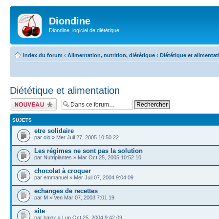
Diondine
Diondine, logiciel de diététique
Index du forum
‹
Alimentation, nutrition, diététique
‹
Diététique et alimentat
Diététique et alimentation
Écrire un nouveau
sujet
SUJETS
etre solidaire
par
clo
» Mer Juil 27, 2005 10:50 22
Les régimes ne sont pas la solution
par Nutriplantes » Mar Oct 25, 2005 10:52 10
chocolat à croquer
par emmanuel » Mer Juil 07, 2004 9:04 09
echanges de recettes
par
M
» Ven Mar 07, 2003 7:01 19
site
par halex » Lun Oct 25, 2004 9:42 09