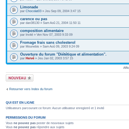
Limonade
par
Chocolat03
» Jeu Sep 09, 2004 3:47 15
carence ou pas
par dan38130 » Sam Aoû 21, 2004 11:50 11
composition alimentaire
par Invité » Ven Nov 07, 2003 9:33 09
Fromage frais sans cholesterol
par Mounebis » Sam Aoû 09, 2003 9:24 09
Ouverture du forum "Diététique et alimentation".
par
Hervé
» Jeu Jan 02, 2003 3:57 15
Affi
Écrire un nouveau
sujet
Retourner vers Index du forum
QUI EST EN LIGNE
Utilisateurs parcourant ce forum: Aucun utilisateur enregistré et 1 invité
PERMISSIONS DU FORUM
Vous
ne pouvez pas
poster de nouveaux sujets
Vous
ne pouvez pas
répondre aux sujets