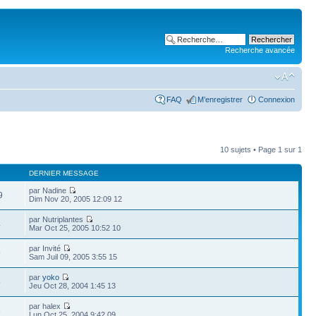
Recherche avancée
FAQ
M’enregistrer
Connexion
10 sujets • Page
1
sur
1
DERNIER MESSAGE
par Nadine
9
Dim Nov 20, 2005 12:09 12
par Nutriplantes
4
Mar Oct 25, 2005 10:52 10
par Invité
9
Sam Juil 09, 2005 3:55 15
par
yoko
5
Jeu Oct 28, 2004 1:45 13
par halex
6
Lun Oct 25, 2004 9:42 09