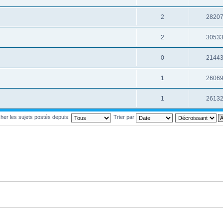
2
2820
2
3053
0
2144
1
2606
1
2613
cher les sujets postés depuis:
Trier par