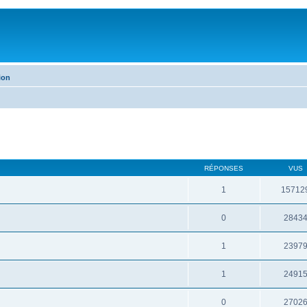
ion
RÉPONSES
VUS
1
15712
0
2843
1
2397
1
2491
0
2702