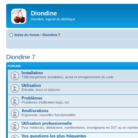
Diondine
Diondine, logiciel de diététique
Index du forum
‹
Diondine 7
Diondine 7
FORUMS
Installation
Téléchargement, installation, achat et enregistrement du code
Utilisation
Entraide, trucs et astuces
Problèmes
Problèmes d'utilisation bugs, etc
Améliorations
Ergonomie, nouvelles fonctionnalités
Utilisation professionnelle
Pour médecins, diététiciens, nutritionnistes, enseignants en SVT ou en nutritio
Vos questions les plus fréquentes