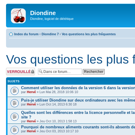
Diondine
Diondine, logiciel de diététique
Index du forum
‹
Diondine 7
‹
Vos questions les plus fréquentes
Vos questions les plus 
Forum verrouillé
SUJETS
Comment utiliser les données de la version 6 dans la version
par
Hervé
» Lun Mai 28, 2018 10:06 10
Puis-je utiliser Diondine sur deux ordinateurs avec les mê
par
Hervé
» Lun Oct 14, 2013 6:30 18
Quelles sont les différences entre la licence personnelle et la
site ?
par
Hervé
» Jeu Oct 10, 2013 1:58 13
Pourquoi de nombreux aliments courants sont-ils absents d
par
Hervé
» Jeu Oct 03, 2013 10:17 10