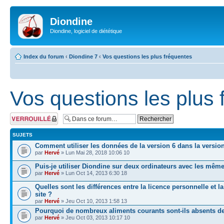
Diondine
Diondine, logiciel de diététique
Index du forum
‹
Diondine 7
‹
Vos questions les plus fréquentes
Vos questions les plus 
Forum verrouillé
SUJETS
Comment utiliser les données de la version 6 dans la version
par
Hervé
» Lun Mai 28, 2018 10:06 10
Puis-je utiliser Diondine sur deux ordinateurs avec les mê
par
Hervé
» Lun Oct 14, 2013 6:30 18
Quelles sont les différences entre la licence personnelle et la
site ?
par
Hervé
» Jeu Oct 10, 2013 1:58 13
Pourquoi de nombreux aliments courants sont-ils absents d
par
Hervé
» Jeu Oct 03, 2013 10:17 10