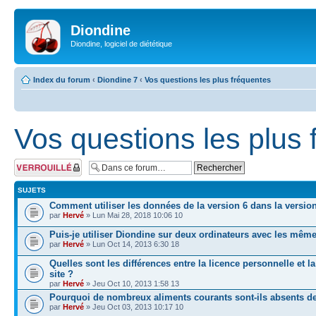
Diondine
Diondine, logiciel de diététique
Index du forum
‹
Diondine 7
‹
Vos questions les plus fréquentes
Vos questions les plus 
Forum verrouillé
SUJETS
Comment utiliser les données de la version 6 dans la version
par
Hervé
» Lun Mai 28, 2018 10:06 10
Puis-je utiliser Diondine sur deux ordinateurs avec les mê
par
Hervé
» Lun Oct 14, 2013 6:30 18
Quelles sont les différences entre la licence personnelle et la
site ?
par
Hervé
» Jeu Oct 10, 2013 1:58 13
Pourquoi de nombreux aliments courants sont-ils absents d
par
Hervé
» Jeu Oct 03, 2013 10:17 10