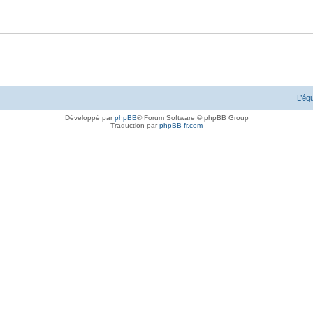
L’éq
Développé par
phpBB
® Forum Software © phpBB Group
Traduction par
phpBB-fr.com