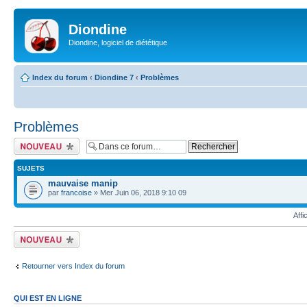
Diondine
Diondine, logiciel de diététique
Index du forum
‹
Diondine 7
‹
Problèmes
Problèmes
Écrire un nouveau
sujet
SUJETS
mauvaise manip
par
francoise
» Mer Juin 06, 2018 9:10 09
Affi
Écrire un nouveau
sujet
Retourner vers Index du forum
QUI EST EN LIGNE