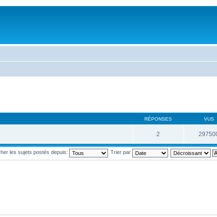
RÉPONSES
VUS
2
29750
cher les sujets postés depuis:
Trier par