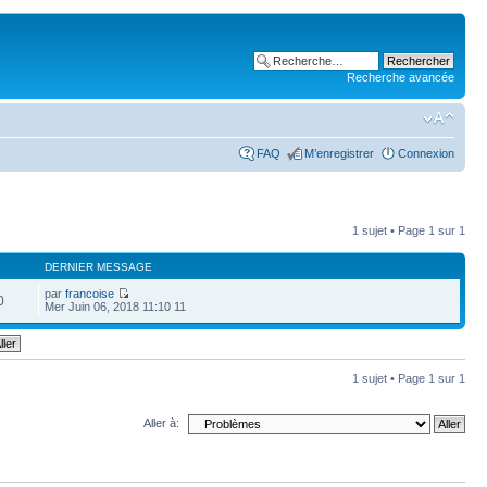
Recherche avancée
FAQ
M’enregistrer
Connexion
1 sujet • Page
1
sur
1
DERNIER MESSAGE
par
francoise
0
Mer Juin 06, 2018 11:10 11
1 sujet • Page
1
sur
1
Aller à: