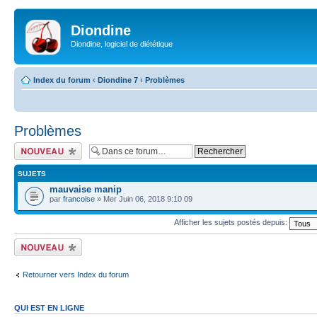
Diondine
Diondine, logiciel de diététique
Index du forum
‹
Diondine 7
‹
Problèmes
Problèmes
Écrire un nouveau
sujet
SUJETS
mauvaise manip
par
francoise
» Mer Juin 06, 2018 9:10 09
Afficher les sujets postés depuis:
Écrire un nouveau
sujet
Retourner vers Index du forum
QUI EST EN LIGNE