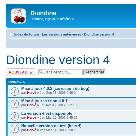
Diondine
Diondine, logiciel de diététique
Index du forum
‹
Les versions antérieures
‹
Diondine version 4
Diondine version 4
Écrire un nouveau
sujet
ANNONCES
Mise à jour 4.0.2 (correction de bug)
par
Hervé
» Jeu Sep 25, 2003 2:46 14
Mise à jour version 4.0.1
par
Hervé
» Jeu Avr 03, 2003 6:52 18
La version 4 est disponible !
par
Hervé
» Jeu Mar 20, 2003 5:45 17
Nouvelle version de test (bêta 4)
par
Hervé
» Ven Mar 14, 2003 6:58 18