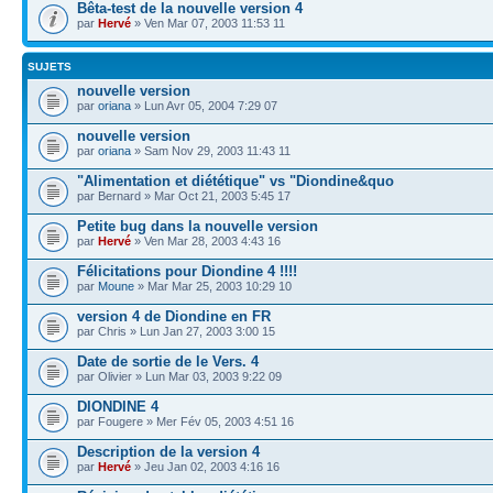
Bêta-test de la nouvelle version 4
par
Hervé
» Ven Mar 07, 2003 11:53 11
SUJETS
nouvelle version
par
oriana
» Lun Avr 05, 2004 7:29 07
nouvelle version
par
oriana
» Sam Nov 29, 2003 11:43 11
"Alimentation et diététique" vs "Diondine&quo
par Bernard » Mar Oct 21, 2003 5:45 17
Petite bug dans la nouvelle version
par
Hervé
» Ven Mar 28, 2003 4:43 16
Félicitations pour Diondine 4 !!!!
par
Moune
» Mar Mar 25, 2003 10:29 10
version 4 de Diondine en FR
par Chris » Lun Jan 27, 2003 3:00 15
Date de sortie de le Vers. 4
par Olivier » Lun Mar 03, 2003 9:22 09
DIONDINE 4
par Fougere » Mer Fév 05, 2003 4:51 16
Description de la version 4
par
Hervé
» Jeu Jan 02, 2003 4:16 16