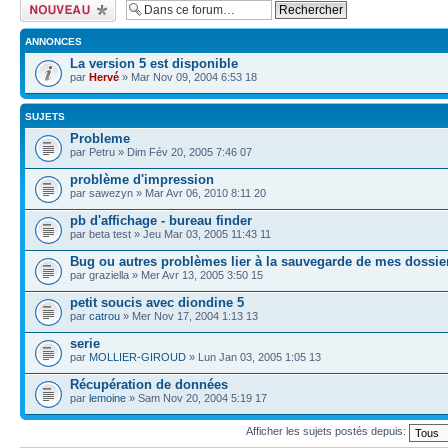
Écrire un nouveau
sujet
ANNONCES
La version 5 est disponible
par
Hervé
» Mar Nov 09, 2004 6:53 18
SUJETS
Probleme
par Petru » Dim Fév 20, 2005 7:46 07
problème d'impression
par sawezyn » Mar Avr 06, 2010 8:11 20
pb d'affichage - bureau finder
par beta test » Jeu Mar 03, 2005 11:43 11
Bug ou autres problèmes lier à la sauvegarde de mes dossie
par graziella » Mer Avr 13, 2005 3:50 15
petit soucis avec diondine 5
par
catrou
» Mer Nov 17, 2004 1:13 13
serie
par
MOLLIER-GIROUD
» Lun Jan 03, 2005 1:05 13
Récupération de données
par
lemoine
» Sam Nov 20, 2004 5:19 17
Afficher les sujets postés depuis: