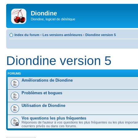
Diondine
Diondine, logiciel de diététique
Index du forum
‹
Les versions antérieures
‹
Diondine version 5
Diondine version 5
FORUMS
Améliorations de Diondine
Problèmes et bogues
Utilisation de Diondine
Vos questions les plus fréquentes
Réponses de l'auteur à vos questions les plus fréquentes ou les plus importan
courriers privés ou dans ces forums.