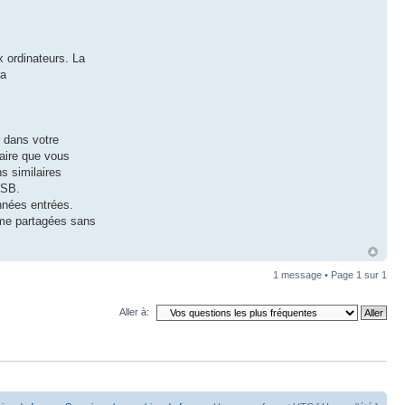
x ordinateurs. La
ra
 dans votre
saire que vous
s similaires
USB.
onnées entrées.
ême partagées sans
1 message • Page
1
sur
1
Aller à: