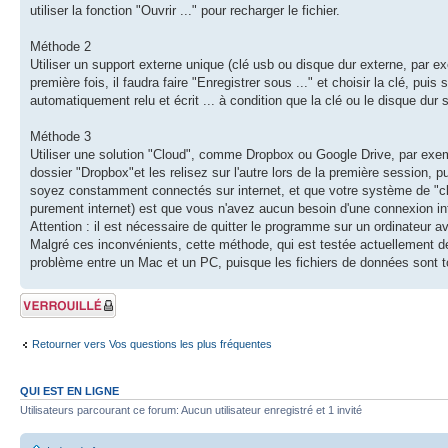
utiliser la fonction "Ouvrir ..." pour recharger le fichier.
Méthode 2
Utiliser un support externe unique (clé usb ou disque dur externe, par ex
première fois, il faudra faire "Enregistrer sous ..." et choisir la clé, puis s
automatiquement relu et écrit ... à condition que la clé ou le disque dur s
Méthode 3
Utiliser une solution "Cloud", comme Dropbox ou Google Drive, par ex
dossier "Dropbox"et les relisez sur l'autre lors de la première session,
soyez constamment connectés sur internet, et que votre système de "clou
purement internet) est que vous n'avez aucun besoin d'une connexion int
Attention : il est nécessaire de quitter le programme sur un ordinateur a
Malgré ces inconvénients, cette méthode, qui est testée actuellement 
problème entre un Mac et un PC, puisque les fichiers de données sont t
Sujet verrouillé
Retourner vers Vos questions les plus fréquentes
QUI EST EN LIGNE
Utilisateurs parcourant ce forum: Aucun utilisateur enregistré et 1 invité