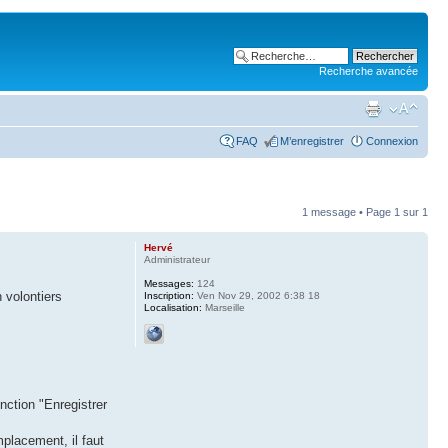
Recherche avancée
FAQ
M’enregistrer
Connexion
1 message • Page
1
sur
1
Hervé
Administrateur
Messages:
124
n volontiers
Inscription:
Ven Nov 29, 2002 6:38 18
Localisation:
Marseille
onction "Enregistrer
placement, il faut