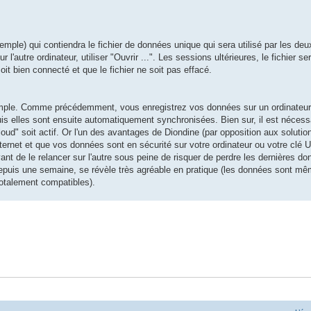
emple) qui contiendra le fichier de données unique qui sera utilisé par les deu
ur l'autre ordinateur, utiliser "Ouvrir ...". Les sessions ultérieures, le fichier se
oit bien connecté et que le fichier ne soit pas effacé.
emple. Comme précédemment, vous enregistrez vos données sur un ordinateur
 puis elles sont ensuite automatiquement synchronisées. Bien sur, il est néces
d" soit actif. Or l'un des avantages de Diondine (par opposition aux solution
ernet et que vos données sont en sécurité sur votre ordinateur ou votre clé 
vant de le relancer sur l'autre sous peine de risquer de perdre les dernières d
depuis une semaine, se révèle très agréable en pratique (les données sont m
otalement compatibles).