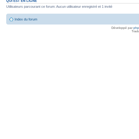
QUI EST EN LIGNE
Utilisateurs parcourant ce forum: Aucun utilisateur enregistré et 1 invité
Index du forum
Développé par
ph
Trad