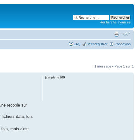
Recherche avancée
FAQ
M’enregistrer
Connexion
1 message • Page
1
sur
1
jeanpierre100
 une recopie sur
fichiers data, lors
 fais, mais c'est