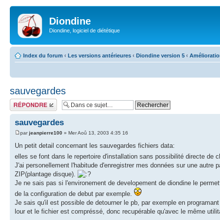
Diondine
Diondine, logiciel de diététique
Index du forum
‹
Les versions antérieures
‹
Diondine version 5
‹
Améliorati
sauvegardes
Répondre
sauvegardes
par
jeanpierre100
» Mer Aoû 13, 2003 4:35 16
Un petit detail concernant les sauvegardes fichiers data:
elles se font dans le repertoire d'installation sans possibilité directe de 
J'ai personellement l'habitude d'enregistrer mes données sur une autre pa
ZIP(plantage disque).
Je ne sais pas si l'environement de developement de diondine le permettr
de la configuration de debut par exemple.
Je sais qu'il est possible de detourner le pb, par exemple en programant
lour et le fichier est compréssé, donc recupérable qu'avec le même utilit