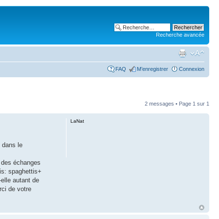
Recherche avancée
FAQ
M’enregistrer
Connexion
2 messages • Page
1
sur
1
LaNat
n dans le
e des échanges
is: spaghettis+
elle autant de
rci de votre