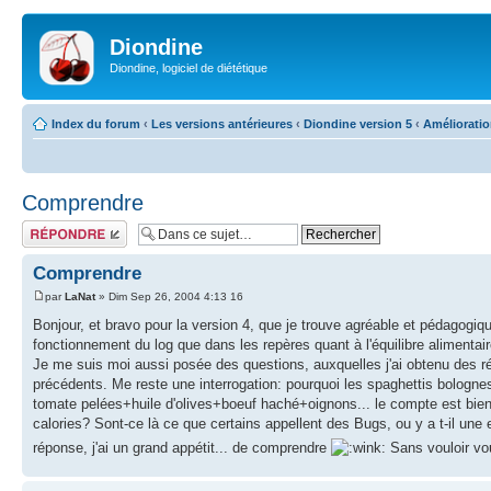
Diondine
Diondine, logiciel de diététique
Index du forum
‹
Les versions antérieures
‹
Diondine version 5
‹
Améliorati
Comprendre
Répondre
Comprendre
par
LaNat
» Dim Sep 26, 2004 4:13 16
Bonjour, et bravo pour la version 4, que je trouve agréable et pédagogiqu
fonctionnement du log que dans les repères quant à l'équilibre alimentair
Je me suis moi aussi posée des questions, auxquelles j'ai obtenu des 
précédents. Me reste une interrogation: pourquoi les spaghettis bolognes
tomate pelées+huile d'olives+boeuf haché+oignons... le compte est bien
calories? Sont-ce là ce que certains appellent des Bugs, ou y a t-il une 
réponse, j'ai un grand appétit... de comprendre
Sans vouloir vo