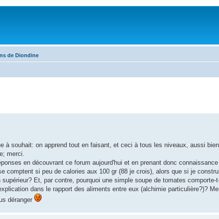
ons de Diondine
e à souhait: on apprend tout en faisant, et ceci à tous les niveaux, aussi bie
e; merci.
réponses en découvrant ce forum aujourd'hui et en prenant donc connaissanc
e comptent si peu de calories aux 100 gr (88 je crois), alors que si je constru
 supérieur? Et, par contre, pourquoi une simple soupe de tomates comporte-t-
explication dans le rapport des aliments entre eux (alchimie particulière?)? Me
us déranger