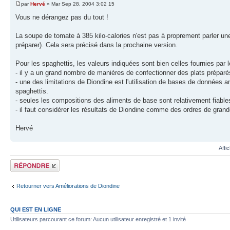
par
Hervé
» Mar Sep 28, 2004 3:02 15
Vous ne dérangez pas du tout !
La soupe de tomate à 385 kilo-calories n'est pas à proprement parler un
préparer). Cela sera précisé dans la prochaine version.
Pour les spaghettis, les valeurs indiquées sont bien celles fournies par
- il y a un grand nombre de manières de confectionner des plats préparé
- une des limitations de Diondine est l'utilisation de bases de données am
spaghettis.
- seules les compositions des aliments de base sont relativement fiable
- il faut considérer les résultats de Diondine comme des ordres de gr
Hervé
Affi
Répondre
Retourner vers Améliorations de Diondine
QUI EST EN LIGNE
Utilisateurs parcourant ce forum: Aucun utilisateur enregistré et 1 invité