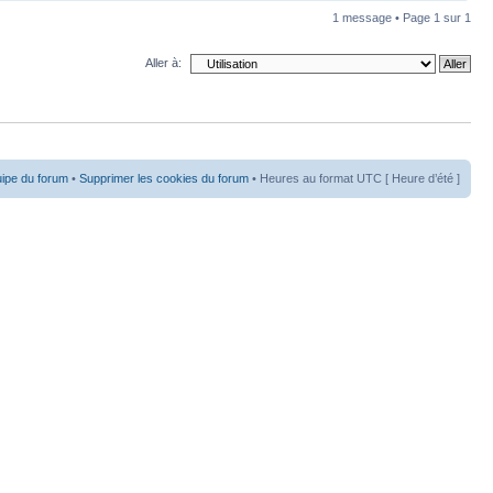
1 message • Page
1
sur
1
Aller à:
uipe du forum
•
Supprimer les cookies du forum
• Heures au format UTC [ Heure d’été ]