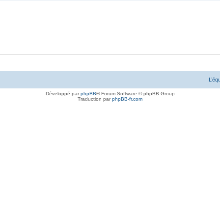
L’éq
Développé par
phpBB
® Forum Software © phpBB Group
Traduction par
phpBB-fr.com