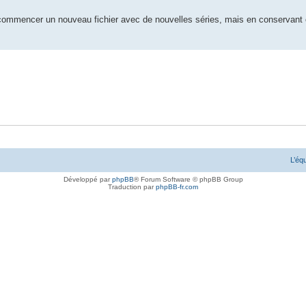
 commencer un nouveau fichier avec de nouvelles séries, mais en conservant 
L’éq
Développé par
phpBB
® Forum Software © phpBB Group
Traduction par
phpBB-fr.com