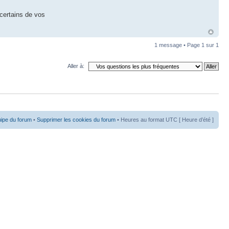
certains de vos
1 message • Page
1
sur
1
Aller à:
uipe du forum
•
Supprimer les cookies du forum
• Heures au format UTC [ Heure d’été ]