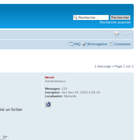
Recherche avancée
FAQ
M’enregistrer
Connexion
1 message • Page
1
sur
1
Hervé
Administrateur
Messages:
124
Inscription:
Ven Nov 29, 2002 6:38 18
Localisation:
Marseille
ré un fichier
_7/".