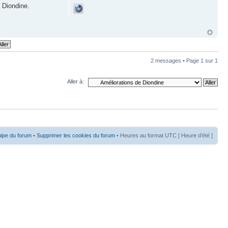
 Diondine.
2 messages • Page
1
sur
1
Aller à:
uipe du forum
•
Supprimer les cookies du forum
• Heures au format UTC [ Heure d’été ]