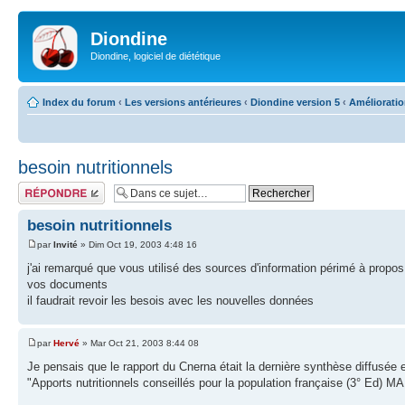
Diondine
Diondine, logiciel de diététique
Index du forum
‹
Les versions antérieures
‹
Diondine version 5
‹
Améliorati
besoin nutritionnels
Répondre
besoin nutritionnels
par
Invité
» Dim Oct 19, 2003 4:48 16
j'ai remarqué que vous utilisé des sources d'information périmé à propos 
vos documents
il faudrait revoir les besois avec les nouvelles données
par
Hervé
» Mar Oct 21, 2003 8:44 08
Je pensais que le rapport du Cnerna était la dernière synthèse diffusée 
"Apports nutritionnels conseillés pour la population française (3° Ed