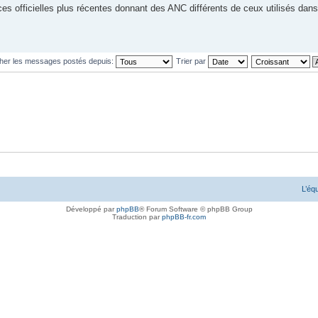
s officielles plus récentes donnant des ANC différents de ceux utilisés dans
cher les messages postés depuis:
Trier par
L’éq
Développé par
phpBB
® Forum Software © phpBB Group
Traduction par
phpBB-fr.com