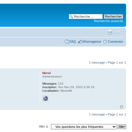
Recherche avancée
FAQ
M’enregistrer
Connexion
1 message • Page
1
sur
1
Hervé
Administrateur
Messages:
124
Inscription:
Ven Nov 29, 2002 6:38 18
Localisation:
Marseille
1 message • Page
1
sur
1
Aller à: