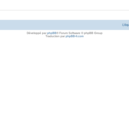
L’éq
Développé par
phpBB
® Forum Software © phpBB Group
Traduction par
phpBB-fr.com