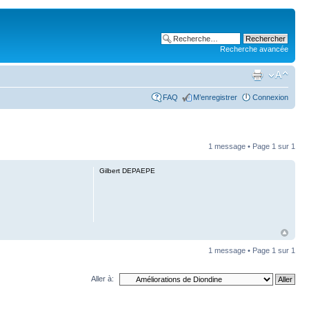
Recherche avancée
FAQ
M’enregistrer
Connexion
1 message • Page
1
sur
1
Gilbert DEPAEPE
1 message • Page
1
sur
1
Aller à: