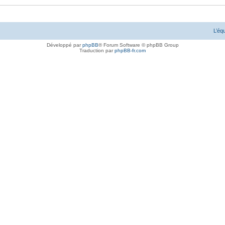
L’éq
Développé par
phpBB
® Forum Software © phpBB Group
Traduction par
phpBB-fr.com